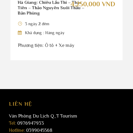
Hà Giang: Chiêu Lầu Thi – Thác
4,250,000 VND
Tiên – Thảo Nguyên Suôi Thầu –
Bản Phùng
3 ngày 2 đêm
Khả dụng : Hàng ngày
Phương tiện: Ô tô + Xe máy
LIÊN HỆ
Văn Phòng Du Lịch Q_T Tourism
Tel:
0976947933
Hotline:
0399045568