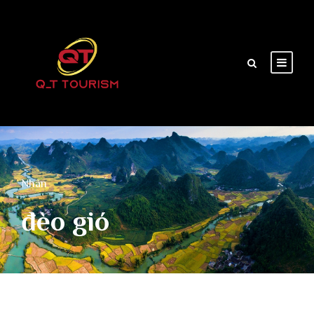
Nhãn
đèo gió