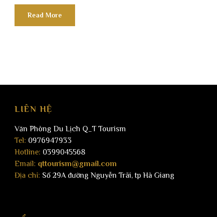
Read More
LIÊN HỆ
Văn Phòng Du Lịch Q_T Tourism
Tel:
0976947933
Hotline:
0399045568
Email:
qttourism@gmail.com
Địa chỉ:
Số 29A đường Nguyễn Trãi, tp Hà Giang