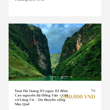
Từ
Tour Hà Giang 03 ngày 02 đêm:
Cao nguyên đá Đồng Văn – Cột
3,910,000 VND
cờ Lũng Cú – Du thuyền sông
Nho Quế