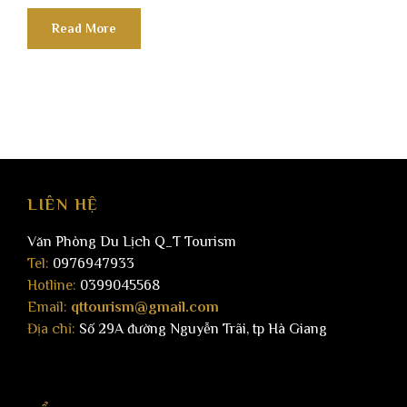
Read More
LIÊN HỆ
Văn Phòng Du Lịch Q_T Tourism
Tel:
0976947933
Hotline:
0399045568
Email:
qttourism@gmail.com
Địa chỉ:
Số 29A đường Nguyễn Trãi, tp Hà Giang