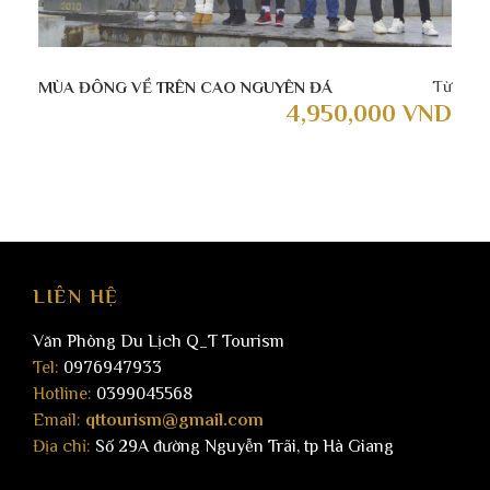
Từ
MÙA ĐÔNG VỀ TRÊN CAO NGUYÊN ĐÁ
4,950,000 VND
Checkin , tham quan vườn trà Shan Tuyết cổ thụ
LIÊN HỆ
– những cây chè cổ thụ to cao, sừng sững chĩa
thẳng lên trời xanh.
Văn Phòng Du Lịch Q_T Tourism
11h00 ăn trưa tại bản rêu Xà Phìn
Tel:
0976947933
Hotline:
0399045568
Email:
qttourism@gmail.com
Địa chỉ:
Số 29A đường Nguyễn Trãi, tp Hà Giang