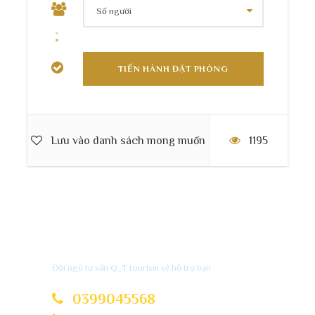
Ngày 1
7h00 ăn sáng (bún, phở, bánh cuốn…)
7h30 xuất phát từ văn phòng du lịch Q_T
Tourism đi xã Phương Tiến
Lưu vào danh sách mong muốn
1195
Liên hệ với chúng tôi
Đội ngũ tư vấn Q_T tourism sẽ hỗ trợ bạn
0399045568