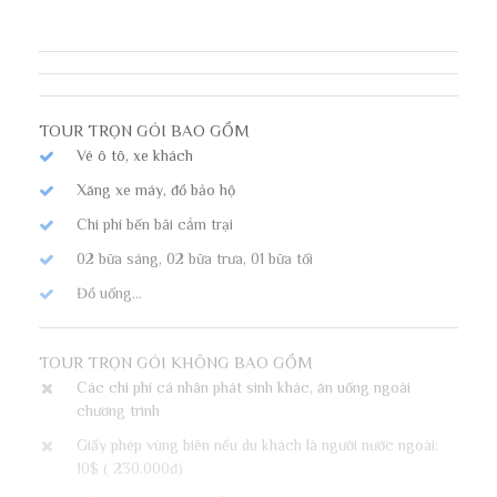
TOUR TRỌN GÓI BAO GỒM
Vé ô tô, xe khách
Xăng xe máy, đồ bảo hộ
Chi phí bến bãi cắm trại
02 bữa sáng, 02 bữa trưa, 01 bữa tối
Đồ uống...
TOUR TRỌN GÓI KHÔNG BAO GỒM
Các chi phí cá nhân phát sinh khác, ăn uống ngoài
chương trình
Giấy phép vùng biên nếu du khách là người nước ngoài:
10$ ( 230.000đ)