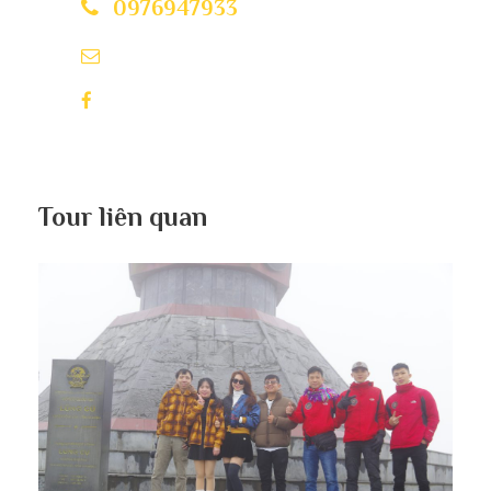
0976947933
Tham quan ngôi làng bản rêu Xà Phìn – những
Qttourism@gmail.com
mái nhà được lợp bằng lá cọ vô cùng cổ kính, lớp
rêu phủ kín bên trên khiến chúng trở nên hoang
Q_T Tourism
sơ, kỳ vĩ hơn.
Tour liên quan