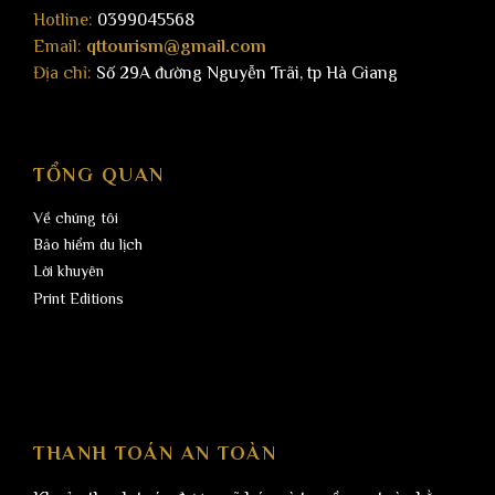
Hotline:
0399045568
Email:
qttourism@gmail.com
Địa chỉ:
Số 29A đường Nguyễn Trãi, tp Hà Giang
TỔNG QUAN
Về chúng tôi
Bảo hiểm du lịch
Lời khuyên
Print Editions
THANH TOÁN AN TOÀN