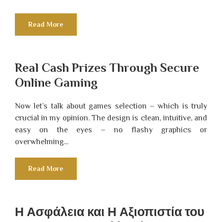
Read More
Real Cash Prizes Through Secure
Online Gaming
Now let’s talk about games selection – which is truly
crucial in my opinion. The design is clean, intuitive, and
easy on the eyes – no flashy graphics or
overwhelming...
Read More
Η Ασφάλεια και Η Αξιοπιστία του