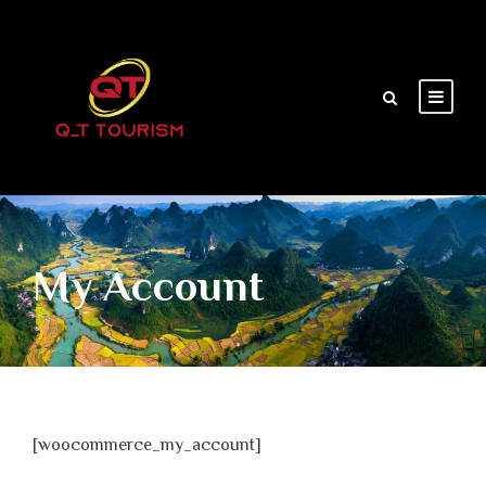
My Account
[woocommerce_my_account]