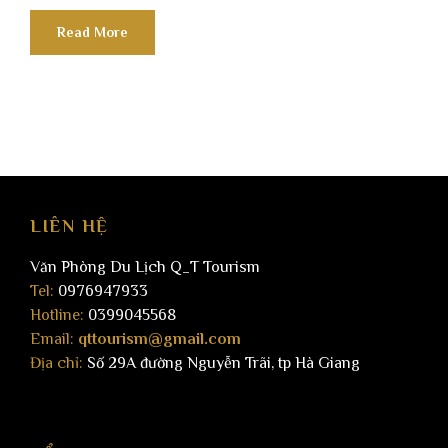
Read More
LIÊN HỆ
Văn Phòng Du Lịch Q_T Tourism
Tel:
0976947933
Hotline:
0399045568
Email:
qttourism@gmail.com
Địa chỉ:
Số 29A đường Nguyễn Trãi, tp Hà Giang