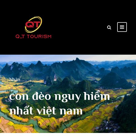
Nhãn
con đèo nguy hiểm
nhất việt nam