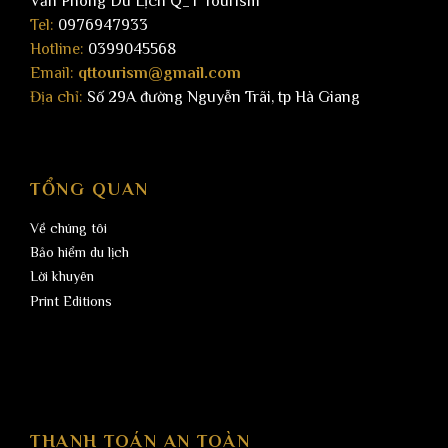
Văn Phòng Du Lịch Q_T Tourism
Tel:
0976947933
Hotline:
0399045568
Email:
qttourism@gmail.com
Địa chỉ:
Số 29A đường Nguyễn Trãi, tp Hà Giang
TỔNG QUAN
Về chúng tôi
Bảo hiểm du lịch
Lời khuyên
Print Editions
THANH TOÁN AN TOÀN