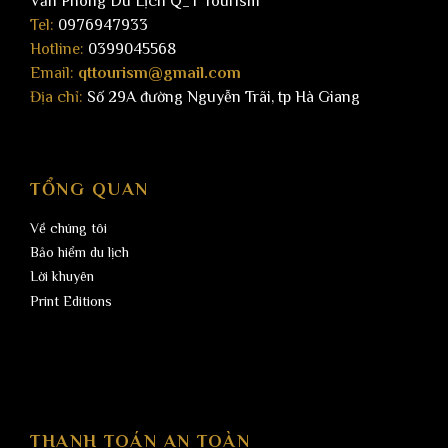
Văn Phòng Du Lịch Q_T Tourism
Tel:
0976947933
Hotline:
0399045568
Email:
qttourism@gmail.com
Địa chỉ:
Số 29A đường Nguyễn Trãi, tp Hà Giang
TỔNG QUAN
Về chúng tôi
Bảo hiểm du lịch
Lời khuyên
Print Editions
THANH TOÁN AN TOÀN