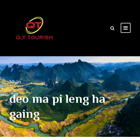
Nhãn
deo ma pi leng ha
gaing