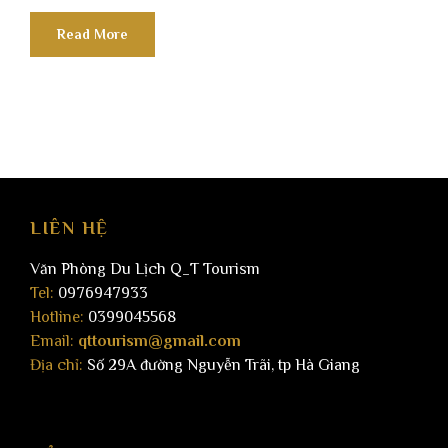
Read More
LIÊN HỆ
Văn Phòng Du Lịch Q_T Tourism
Tel:
0976947933
Hotline:
0399045568
Email:
qttourism@gmail.com
Địa chỉ:
Số 29A đường Nguyễn Trãi, tp Hà Giang