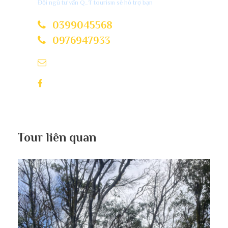
Đội ngũ tư vấn Q_T tourism sẽ hỗ trợ bạn
Từ 5-9 tuổi tính 75% giá tour
(ăn nguyên suất, ngủ chung giường bố mẹ)
0399045568
Từ 10 tuổi trở lên tính như người lớn
0976947933
Qttourism@gmail.com
LỊCH TRÌNH
Q_T Tourism
Hà Nội – Hà Giang – Yên Minh
Lũng Cú – Mã Pí Lèng – Du thuyền sông Nho Quế
Tour liên quan
Đồng Văn – Nhà Vương – Hà Giang – Hà Nội
Lịch trình cụ thể: