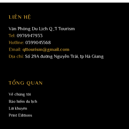
LIÊN HỆ
Văn Phòng Du Lịch Q_T Tourism
Tel:
0976947933
Hotline:
0399045568
Email:
qttourism@gmail.com
Địa chỉ:
Số 29A đường Nguyễn Trãi, tp Hà Giang
Ngày 2
Lũng cú – Mã Pí Lèng – Du thuyền sông Nho
TỔNG QUAN
Quế
Về chúng tôi
Bảo hiểm du lịch
06h00: Ăn sáng và khởi hành đi chiêm ngưỡng những
cảnh đẹp hùng vĩ của Công viên địa chất toàn cầu
Lời khuyên
Cao nguyên đá Đồng Văn. Dọc đường đi Quý khách
Print Editions
dừng ghé thăm: