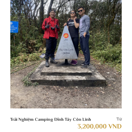
Ngày 1
Hà Nội – Hà Giang – Yên Minh
06h00-06h30: Xe ô tô và hướng dẫn viên du lịch Hà
Giang đón Quý khách tại điểm hẹn trong khu vực Phố
Cổ và Nhà hát lớn khởi hành cho chuyến đi du lịch Hà
Giang. Nghỉ ngơi, tự do ăn sáng tại ngã 3 Kim Anh
hoặc trên cao tốc.
Lưu ý: Xe có thể đón Quý khách tại Ngã 3 Kim Anh
(đầu cao tốc Hà Nội – Lào Cai, cách sân bay Nội Bài
03km, gần khu vực các khách sạn ở Nội Bài vào
khoảng 07h30 sáng). Do đó nếu khách hàng bay ra
Nội Bài muộn có thể book phòng khách sạn gần sân
bay để tiết kiệm thời gian nghỉ ngơi và tiết kiệm chi phí
taxi về phố Cổ.
Từ
Trải Nghiệm Camping Đỉnh Tây Côn Lĩnh
3,200,000 VND
– 12h00: Ăn trưa tại Vị Xuyên, Hà Giang