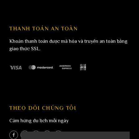
Phố Cáo với những ngôi nhà đặc trưng của người
H’mông bởi những hàng rào đá xung quanh nhà.
Sủng Là: thăm ngôi nhà Cổ của người H’mông với
THANH TOÁN AN TOÀN
tường trình bằng đất – nơi đã được sử dụng làm
bối cảnh để quay bộ phim nhựa “Chuyện của
Khoản thanh toán được mã hóa và truyền an toàn bằng
Pao” năm 2006 của đạo diễn Ngô Quang Hải
giao thức SSL.
được chuyển thể từ truyện ngắn “Tiếng đàn môi
sau bờ rào đá” của nhà văn Đỗ Bích Thủy đã
giành được 4 giải Cánh diều vàng. Quý khách
dừng chân nghỉ ngơi và chụp hình hoa tam giác
mạch gần dốc chín khoanh.
Cột Cờ Lũng Cũ – nơi địa đầu Tổ quốc, điểm có vĩ
độ cao nhất trên bản đồ của Việt Nam.
THEO DÕI CHÚNG TÔI
Cảm hứng du lịch mỗi ngày