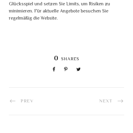
Glücksspiel und setzen Sie Limits, um Risiken zu
minimieren. Für aktuelle Angebote besuchen Sie
regelmäßig die Website.
0
SHARES
PREV
NEXT