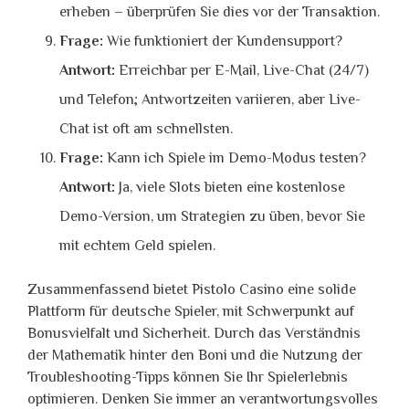
erheben – überprüfen Sie dies vor der Transaktion.
Frage:
Wie funktioniert der Kundensupport?
Antwort:
Erreichbar per E-Mail, Live-Chat (24/7)
und Telefon; Antwortzeiten variieren, aber Live-
Chat ist oft am schnellsten.
Frage:
Kann ich Spiele im Demo-Modus testen?
Antwort:
Ja, viele Slots bieten eine kostenlose
Demo-Version, um Strategien zu üben, bevor Sie
mit echtem Geld spielen.
Zusammenfassend bietet Pistolo Casino eine solide
Plattform für deutsche Spieler, mit Schwerpunkt auf
Bonusvielfalt und Sicherheit. Durch das Verständnis
der Mathematik hinter den Boni und die Nutzung der
Troubleshooting-Tipps können Sie Ihr Spielerlebnis
optimieren. Denken Sie immer an verantwortungsvolles