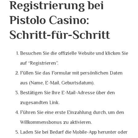
Registrierung bei
Pistolo Casino:
Schritt-für-Schritt
Besuchen Sie die offizielle Website und klicken Sie
auf “Registrieren”.
Füllen Sie das Formular mit persönlichen Daten
aus (Name, E-Mail, Geburtsdatum).
Bestätigen Sie Ihre E-Mail-Adresse über den
zugesandten Link.
Führen Sie eine erste Einzahlung durch, um den
Willkommensbonus zu aktivieren.
Laden Sie bei Bedarf die Mobile-App herunter oder