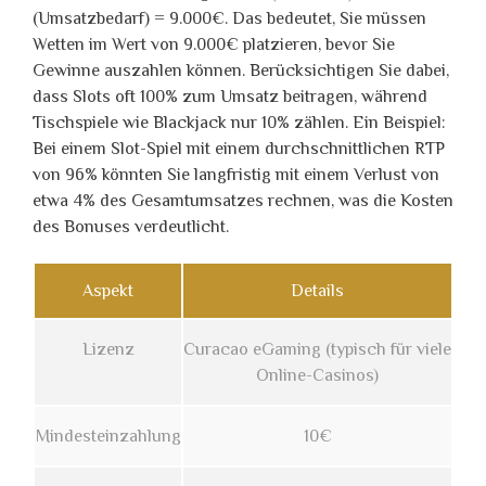
(Umsatzbedarf) = 9.000€. Das bedeutet, Sie müssen
Wetten im Wert von 9.000€ platzieren, bevor Sie
Gewinne auszahlen können. Berücksichtigen Sie dabei,
dass Slots oft 100% zum Umsatz beitragen, während
Tischspiele wie Blackjack nur 10% zählen. Ein Beispiel:
Bei einem Slot-Spiel mit einem durchschnittlichen RTP
von 96% könnten Sie langfristig mit einem Verlust von
etwa 4% des Gesamtumsatzes rechnen, was die Kosten
des Bonuses verdeutlicht.
Aspekt
Details
Lizenz
Curacao eGaming (typisch für viele
Online-Casinos)
Mindesteinzahlung
10€