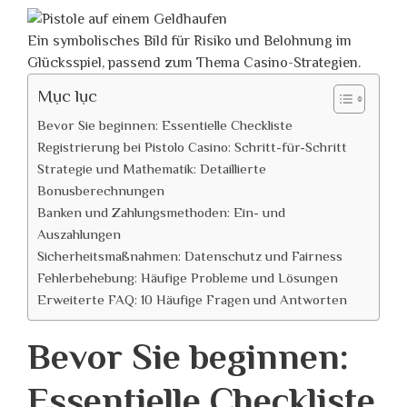
Ein symbolisches Bild für Risiko und Belohnung im
Glücksspiel, passend zum Thema Casino-Strategien.
Mục lục
Bevor Sie beginnen: Essentielle Checkliste
Registrierung bei Pistolo Casino: Schritt-für-Schritt
Strategie und Mathematik: Detaillierte
Bonusberechnungen
Banken und Zahlungsmethoden: Ein- und
Auszahlungen
Sicherheitsmaßnahmen: Datenschutz und Fairness
Fehlerbehebung: Häufige Probleme und Lösungen
Erweiterte FAQ: 10 Häufige Fragen und Antworten
Bevor Sie beginnen:
Essentielle Checkliste