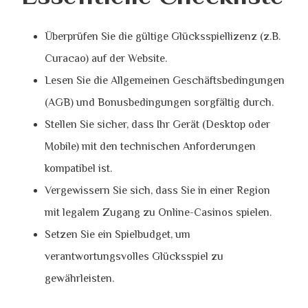
Überprüfen Sie die gültige Glücksspiellizenz (z.B.
Curacao) auf der Website.
Lesen Sie die Allgemeinen Geschäftsbedingungen
(AGB) und Bonusbedingungen sorgfältig durch.
Stellen Sie sicher, dass Ihr Gerät (Desktop oder
Mobile) mit den technischen Anforderungen
kompatibel ist.
Vergewissern Sie sich, dass Sie in einer Region
mit legalem Zugang zu Online-Casinos spielen.
Setzen Sie ein Spielbudget, um
verantwortungsvolles Glücksspiel zu
gewährleisten.