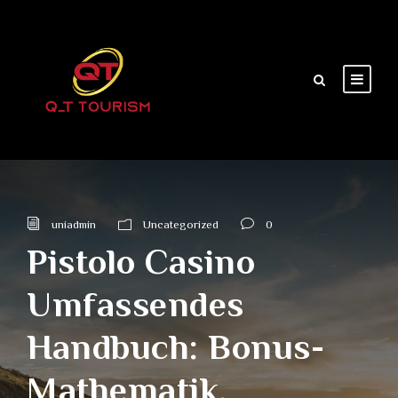
uniadmin
Uncategorized
0
Pistolo Casino
Umfassendes
Handbuch: Bonus-
Mathematik,