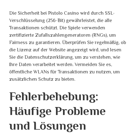
Die Sicherheit bei Pistolo Casino wird durch SSL-
Verschlüsselung (256-Bit) gewährleistet, die alle
Transaktionen schützt. Die Spiele verwenden
zertifizierte Zufallszahlengeneratoren (RNGs), um
Fairness zu garantieren. Überprüfen Sie regelmäßig, ob
die Lizenz auf der Website angezeigt wird, und lesen
Sie die Datenschutzerklärung, um zu verstehen, wie
Ihre Daten verarbeitet werden. Vermeiden Sie es,
öffentliche WLANs für Transaktionen zu nutzen, um
zusätzlichen Schutz zu bieten.
Fehlerbehebung:
Häufige Probleme
und Lösungen