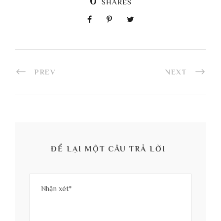
0
SHARES
PREV
NEXT
ĐỂ LẠI MỘT CÂU TRẢ LỜI