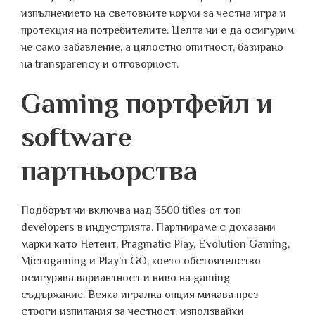
изпълнението на световните норми за честна игра и
протекция на потребителите. Целта ни е да осигурим
не само забавление, а цялостно опитност, базирано
на transparency и отговорност.
Gaming портфейл и
software
партньорства
Подборът ни включва над 3500 titles от топ
developers в индустрията. Партнираме с доказани
марки като Нетент, Pragmatic Play, Evolution Gaming,
Microgaming и Play’n GO, което обстоятелство
осигурява вариантност и ниво на gaming
съдържание. Всяка игрална опция минава през
строги изпитания за честност, използвайки