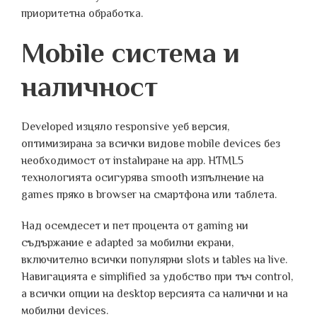
приоритетна обработка.
Mobile система и
наличност
Developed изцяло responsive уеб версия,
оптимизирана за всички видове mobile devices без
необходимост от instalиране на app. HTML5
технологията осигурява smooth изпълнение на
games пряко в browser на смартфона или таблета.
Над осемдесет и пет процента от gaming ни
съдържание е adapted за мобилни екрани,
включително всички популярни slots и tables на live.
Навигацията е simplified за удобство при тъч control,
а всички опции на desktop версията са налични и на
мобилни devices.