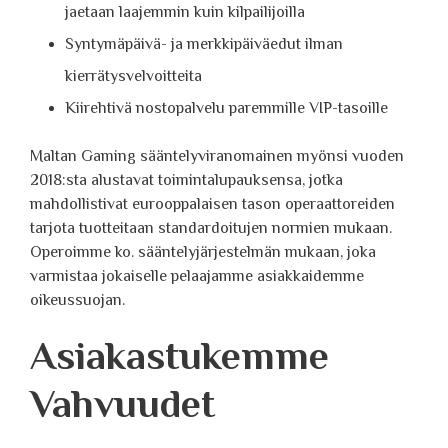
jaetaan laajemmin kuin kilpailijoilla
Syntymäpäivä- ja merkkipäiväedut ilman
kierrätysvelvoitteita
Kiirehtivä nostopalvelu paremmille VIP-tasoille
Maltan Gaming sääntelyviranomainen myönsi vuoden
2018:sta alustavat toimintalupauksensa, jotka
mahdollistivat eurooppalaisen tason operaattoreiden
tarjota tuotteitaan standardoitujen normien mukaan.
Operoimme ko. sääntelyjärjestelmän mukaan, joka
varmistaa jokaiselle pelaajamme asiakkaidemme
oikeussuojan.
Asiakastukemme
Vahvuudet