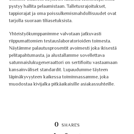
pystyy hallita pelaamistaan. Talletusrajoitukset,
tappiorajat ja oma poissulkemismahdollisuudet ovat
tarjolla suoraan tiliasetuksista.
Yhteistyökumppanimme valvotaan jatkuvasti
riippumattomien testauslaboratorioiden toimesta.
Näytämme palautusprosentit avoimesti joka ikisestä
pelitapahtumasta, ja alustallamme sovellettava
satunnaislukugeneraattori on sertifioitu vastaamaan
kansainväliset standardit. Lupaudumme täyteen
läpinäkyvyyteen kaikessa toiminnassamme, joka
muodostaa kivijalka pitkäaikaisille asiakassuhteille.
0
SHARES