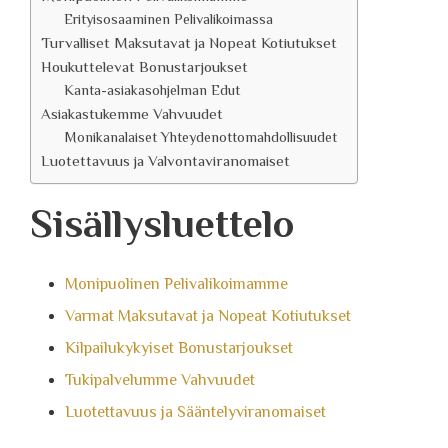
Erityisosaaminen Pelivalikoimassa
Turvalliset Maksutavat ja Nopeat Kotiutukset
Houkuttelevat Bonustarjoukset
Kanta-asiakasohjelman Edut
Asiakastukemme Vahvuudet
Monikanalaiset Yhteydenottomahdollisuudet
Luotettavuus ja Valvontaviranomaiset
Sisällysluettelo
Monipuolinen Pelivalikoimamme
Varmat Maksutavat ja Nopeat Kotiutukset
Kilpailukykyiset Bonustarjoukset
Tukipalvelumme Vahvuudet
Luotettavuus ja Sääntelyviranomaiset