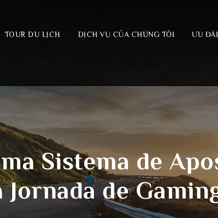
TOUR DU LỊCH
DỊCH VỤ CỦA CHÚNG TÔI
ƯU ĐÃI
ma Sistema de Apo
a Jornada de Gamin