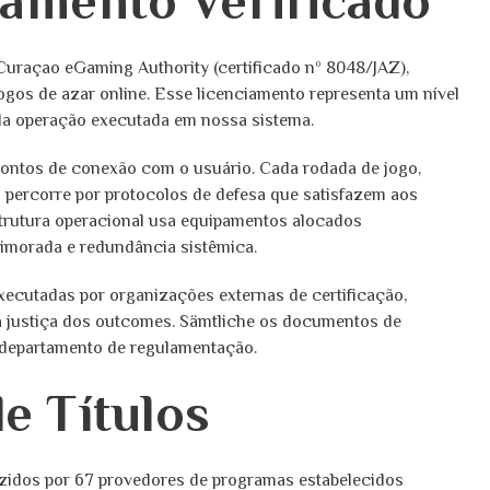
iamento Verificado
Curaçao eGaming Authority (certificado nº 8048/JAZ),
os de azar online. Esse licenciamento representa um nível
da operação executada em nossa sistema.
 pontos de conexão com o usuário. Cada rodada de jogo,
percorre por protocolos de defesa que satisfazem aos
strutura operacional usa equipamentos alocados
imorada e redundância sistêmica.
executadas por organizações externas de certificação,
a justiça dos outcomes. Sämtliche os documentos de
o departamento de regulamentação.
e Títulos
idos por 67 provedores de programas estabelecidos