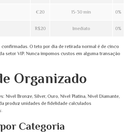
€20
15-30 min
0%
R$20
Imediato
0%
onfirmadas. O teto por dia de retirada normal é de cinco
 da setor VIP. Nunca impomos custos em alguma transação
de Organizado
Nível Bronze, Silver, Ouro, Nível Platina, Nível Diamante,
da produz unidades de fidelidade calculados
.
por Categoria