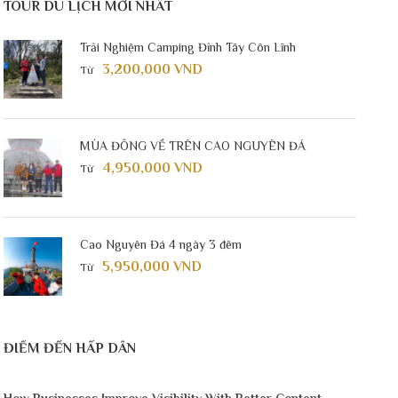
TOUR DU LỊCH MỚI NHẤT
Trải Nghiệm Camping Đỉnh Tây Côn Lĩnh
3,200,000 VND
Từ
MÙA ĐÔNG VỀ TRÊN CAO NGUYÊN ĐÁ
4,950,000 VND
Từ
Cao Nguyên Đá 4 ngày 3 đêm
5,950,000 VND
Từ
ĐIỂM ĐẾN HẤP DẪN