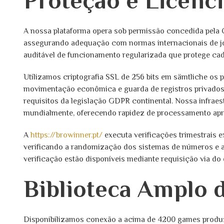
Proteção e Licenc
A nossa plataforma opera sob permissão concedida pela 
assegurando adequação com normas internacionais de jog
auditável de funcionamento regularizada que protege ca
Utilizamos criptografia SSL de 256 bits em sämtliche os
movimentação econômica e guarda de registros privados 
requisitos da legislação GDPR continental. Nossa infrae
mundialmente, oferecendo rapidez de processamento apr
A
https://browinner.pt/
executa verificações trimestrais 
verificando a randomização dos sistemas de números e 
verificação estão disponíveis mediante requisição via d
Biblioteca Amplo d
Disponibilizamos conexão a acima de 4200 games produz