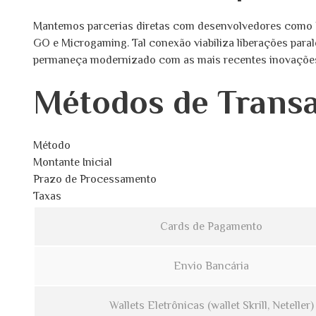
Mantemos parcerias diretas com desenvolvedores como P
GO e Microgaming. Tal conexão viabiliza liberações paral
permaneça modernizado com as mais recentes inovaçõe
Métodos de Trans
Método
Montante Inicial
Prazo de Processamento
Taxas
Cards de Pagamento
Envio Bancária
Wallets Eletrônicas (wallet Skrill, Neteller)