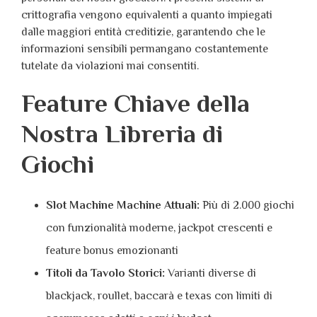
crittografia vengono equivalenti a quanto impiegati
dalle maggiori entità creditizie, garantendo che le
informazioni sensibili permangano costantemente
tutelate da violazioni mai consentiti.
Feature Chiave della
Nostra Libreria di
Giochi
Slot Machine Machine Attuali:
Più di 2.000 giochi
con funzionalità moderne, jackpot crescenti e
feature bonus emozionanti
Titoli da Tavolo Storici:
Varianti diverse di
blackjack, roullet, baccarà e texas con limiti di