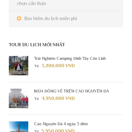
chọn cẩn thận
Bảo hiểm du lịch miễn phí
TOUR DU LỊCH MỚI NHẤT
Trải Nghiệm Camping Đỉnh Tây Côn Lĩnh
3,200,000 VND
Từ
MÙA ĐÔNG VỀ TRÊN CAO NGUYÊN ĐÁ
4,950,000 VND
Từ
Cao Nguyên Đá 4 ngày 3 đêm
5,950,000 VND
Từ