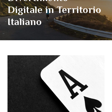
Digitale in Territorio
Italiano