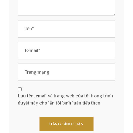
Lưu tên, email và trang web của tôi trong trình
duyệt này cho lần tôi bình luận tiếp theo.