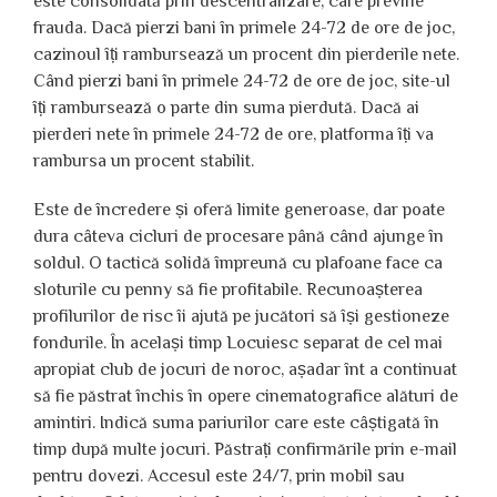
este consolidată prin descentralizare, care previne
frauda. Dacă pierzi bani în primele 24-72 de ore de joc,
cazinoul îți rambursează un procent din pierderile nete.
Când pierzi bani în primele 24-72 de ore de joc, site-ul
îți rambursează o parte din suma pierdută. Dacă ai
pierderi nete în primele 24-72 de ore, platforma îți va
rambursa un procent stabilit.
Este de încredere și oferă limite generoase, dar poate
dura câteva cicluri de procesare până când ajunge în
soldul. O tactică solidă împreună cu plafoane face ca
sloturile cu penny să fie profitabile. Recunoașterea
profilurilor de risc îi ajută pe jucători să își gestioneze
fondurile. În același timp Locuiesc separat de cel mai
apropiat club de jocuri de noroc, așadar înt a continuat
să fie păstrat închis în opere cinematografice alături de
amintiri. Indică suma pariurilor care este câștigată în
timp după multe jocuri. Păstrați confirmările prin e-mail
pentru dovezi. Accesul este 24/7, prin mobil sau