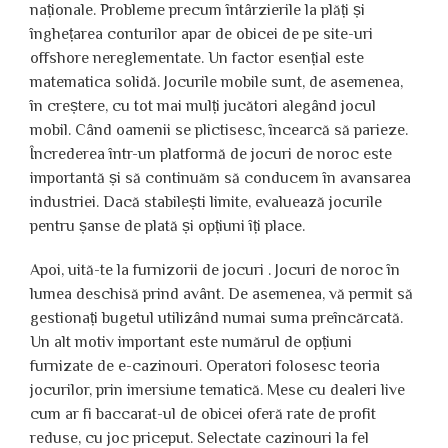
naționale. Probleme precum întârzierile la plăți și
înghețarea conturilor apar de obicei de pe site-uri
offshore nereglementate. Un factor esențial este
matematica solidă. Jocurile mobile sunt, de asemenea,
în creștere, cu tot mai mulți jucători alegând jocul
mobil. Când oamenii se plictisesc, încearcă să parieze.
Încrederea într-un platformă de jocuri de noroc este
importantă și să continuăm să conducem în avansarea
industriei. Dacă stabilești limite, evaluează jocurile
pentru șanse de plată și opțiuni îți place.
Apoi, uită-te la furnizorii de jocuri . Jocuri de noroc în
lumea deschisă prind avânt. De asemenea, vă permit să
gestionați bugetul utilizând numai suma preîncărcată.
Un alt motiv important este numărul de opțiuni
furnizate de e-cazinouri. Operatori folosesc teoria
jocurilor, prin imersiune tematică. Mese cu dealeri live
cum ar fi baccarat-ul de obicei oferă rate de profit
reduse, cu joc priceput. Selectate cazinouri la fel