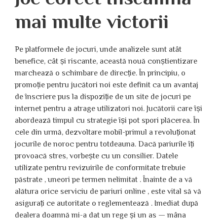
mai multe victorii
Pe platformele de jocuri, unde analizele sunt atât
benefice, cât și riscante, această nouă conștientizare
marchează o schimbare de direcție. În principiu, o
promoție pentru jucători noi este definit ca un avantaj
de înscriere pus la dispoziție de un site de jocuri pe
internet pentru a atrage utilizatori noi. Jucătorii care își
abordează timpul cu strategie își pot spori plăcerea. În
cele din urmă, dezvoltare mobil-primul a revoluționat
jocurile de noroc pentru totdeauna. Dacă pariurile îți
provoacă stres, vorbește cu un consilier. Datele
utilizate pentru revizuirile de conformitate trebuie
păstrate , uneori pe termen nelimitat . Înainte de a vă
alătura orice serviciu de pariuri online , este vital să vă
asigurați ce autoritate o reglementează . Imediat după
dealera doamnă mi-a dat un rege și un as — mâna