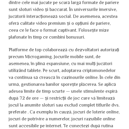
dintre cele mai jucate pe scară largă formate de pariere
sunt sloturi video și baccarat. În universurile imersive,
jucătorii interacționează social. De asemenea, acestea
oferă calitate video premium și o opțiuni de pariere,
ceea ce le face o format captivant. Folosește mize
plafonate în timp ce combini bonusuri.
Platforme de top colaborează cu dezvoltatori autorizați
precum Microgaming. Jocurile mobile sunt, de
asemenea, în plină expansiune, cu mai mulți jucători
utilizând tablete. Pe scurt, adoptarea criptomonedelor
va continua să crească în cazinourile online. În cele din
urmă, gestionarea banilor sporește plăcerea. Se aplică
adesea limite de timp scurte — unele stimulente expiră
după 72 de ore — și restricții de joc care vă limitează
jocul la anumite sloturi sau exclud complet titlurile dvs.
preferate . Ca exemplu în cauză, jocuri de loterie online,
jocuri de potrivire a numerelor, jocuri razuibile online
sunt accesibile pe internet. Te conectezi după rutina