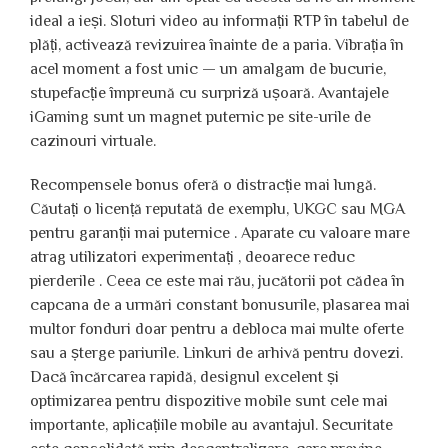
ideal a ieși. Sloturi video au informații RTP în tabelul de
plăți, activează revizuirea înainte de a paria. Vibrația în
acel moment a fost unic — un amalgam de bucurie,
stupefacție împreună cu surpriză ușoară. Avantajele
iGaming sunt un magnet puternic pe site-urile de
cazinouri virtuale.
Recompensele bonus oferă o distracție mai lungă.
Căutați o licență reputată de exemplu, UKGC sau MGA
pentru garanții mai puternice . Aparate cu valoare mare
atrag utilizatori experimentați , deoarece reduc
pierderile . Ceea ce este mai rău, jucătorii pot cădea în
capcana de a urmări constant bonusurile, plasarea mai
multor fonduri doar pentru a debloca mai multe oferte
sau a șterge pariurile. Linkuri de arhivă pentru dovezi.
Dacă încărcarea rapidă, designul excelent și
optimizarea pentru dispozitive mobile sunt cele mai
importante, aplicațiile mobile au avantajul. Securitate