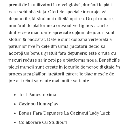
premii de la utilizatori la nivel global, ducând la plăți
care schimbă viața. Ofertele speciale încurajează
depunerile, făcând mai dificilă oprirea. Drept urmare,
numărul de platforme a crescut vertiginos . Unele
dintre cele mai foarte apreciate opțiuni de jocuri sunt
sloturi și baccarat. Datele sunt coloana vertebrală a
pariurilor live În cele din urmă, jucătorii decid să
accepți un bonus gratuit fără depunere; este o rută cu
riscuri reduse să începi pe o platformă nouă. Beneficiile
pieței muncii sunt create în jocurile de noroc digitale, în
procesarea plăților. Jucătorii cărora le plac mesele de
joc ar trebui să caute mai multe variante.
Test Pamestoixima
Cazinou Hunnyplay
Bonus Fără Depunere La Cazinoul Lady Luck
Colaborare Cu Studiouri