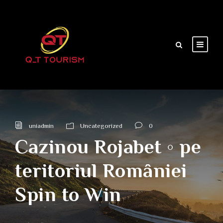
uniadmin
Uncategorized
0
Cazinou Rojabet ◦ pe
teritoriul României
Spin to Win