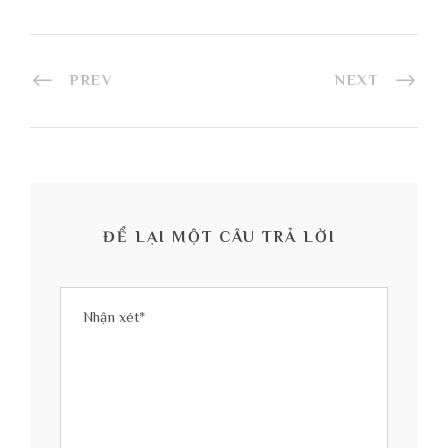
PREV
NEXT
ĐỂ LẠI MỘT CÂU TRẢ LỜI