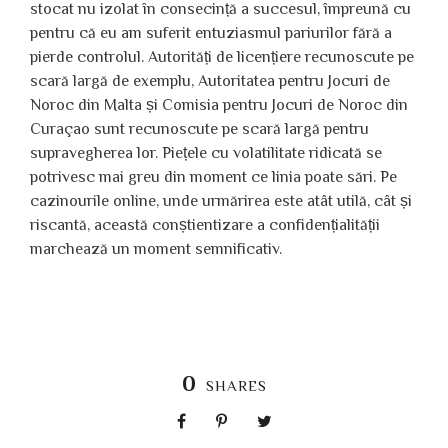
stocat nu izolat în consecință a succesul, împreună cu
pentru că eu am suferit entuziasmul pariurilor fără a
pierde controlul. Autorități de licențiere recunoscute pe
scară largă de exemplu, Autoritatea pentru Jocuri de
Noroc din Malta și Comisia pentru Jocuri de Noroc din
Curaçao sunt recunoscute pe scară largă pentru
supravegherea lor. Piețele cu volatilitate ridicată se
potrivesc mai greu din moment ce linia poate sări. Pe
cazinourile online, unde urmărirea este atât utilă, cât și
riscantă, această conștientizare a confidențialității
marchează un moment semnificativ.
0
SHARES