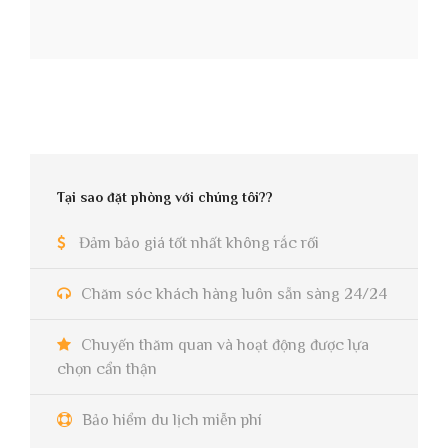
Tại sao đặt phòng với chúng tôi??
Đảm bảo giá tốt nhất không rắc rối
Chăm sóc khách hàng luôn sẵn sàng 24/24
Chuyến thăm quan và hoạt động được lựa
chọn cẩn thận
Bảo hiểm du lịch miễn phí