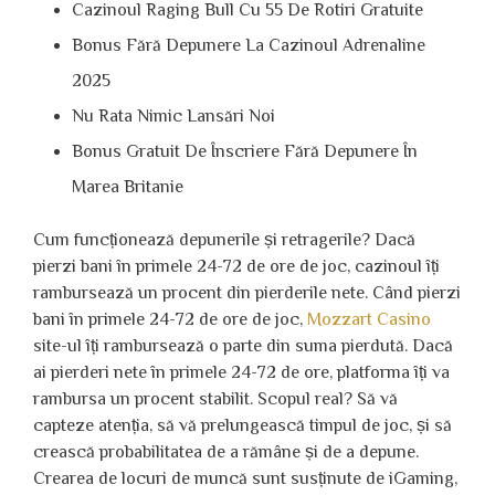
Cazinoul Raging Bull Cu 55 De Rotiri Gratuite
Bonus Fără Depunere La Cazinoul Adrenaline
2025
Nu Rata Nimic Lansări Noi
Bonus Gratuit De Înscriere Fără Depunere În
Marea Britanie
Cum funcționează depunerile și retragerile? Dacă
pierzi bani în primele 24-72 de ore de joc, cazinoul îți
rambursează un procent din pierderile nete. Când pierzi
bani în primele 24-72 de ore de joc,
Mozzart Casino
site-ul îți rambursează o parte din suma pierdută. Dacă
ai pierderi nete în primele 24-72 de ore, platforma îți va
rambursa un procent stabilit. Scopul real? Să vă
capteze atenția, să vă prelungească timpul de joc, și să
crească probabilitatea de a rămâne și de a depune.
Crearea de locuri de muncă sunt susținute de iGaming,