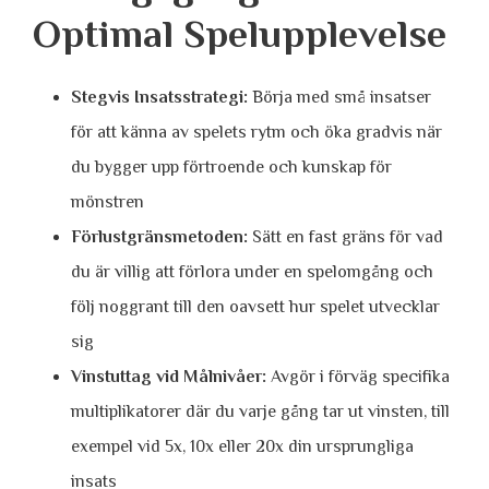
Optimal Spelupplevelse
Stegvis Insatsstrategi:
Börja med små insatser
för att känna av spelets rytm och öka gradvis när
du bygger upp förtroende och kunskap för
mönstren
Förlustgränsmetoden:
Sätt en fast gräns för vad
du är villig att förlora under en spelomgång och
följ noggrant till den oavsett hur spelet utvecklar
sig
Vinstuttag vid Målnivåer:
Avgör i förväg specifika
multiplikatorer där du varje gång tar ut vinsten, till
exempel vid 5x, 10x eller 20x din ursprungliga
insats