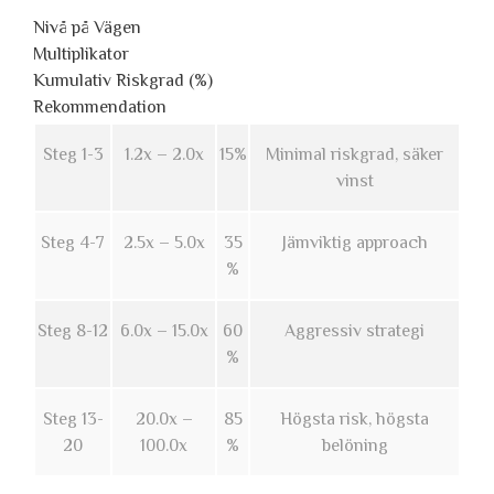
Nivå på Vägen
Multiplikator
Kumulativ Riskgrad (%)
Rekommendation
Steg 1-3
1.2x – 2.0x
15%
Minimal riskgrad, säker
vinst
Steg 4-7
2.5x – 5.0x
35
Jämviktig approach
%
Steg 8-12
6.0x – 15.0x
60
Aggressiv strategi
%
Steg 13-
20.0x –
85
Högsta risk, högsta
20
100.0x
%
belöning