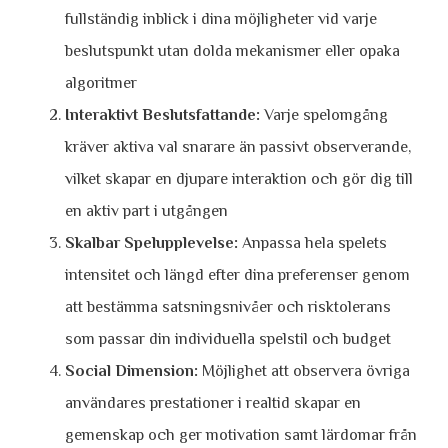
fullständig inblick i dina möjligheter vid varje
beslutspunkt utan dolda mekanismer eller opaka
algoritmer
Interaktivt Beslutsfattande:
Varje spelomgång
kräver aktiva val snarare än passivt observerande,
vilket skapar en djupare interaktion och gör dig till
en aktiv part i utgången
Skalbar Spelupplevelse:
Anpassa hela spelets
intensitet och längd efter dina preferenser genom
att bestämma satsningsnivåer och risktolerans
som passar din individuella spelstil och budget
Social Dimension:
Möjlighet att observera övriga
användares prestationer i realtid skapar en
gemenskap och ger motivation samt lärdomar från