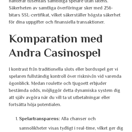
hanterar tusentals samtidiga spelare utan latens.
Säkerheten av samtliga överföringar sker med 256-
bitars SSL-certifikat, vilket säkerställer högsta säkerhet
för dina uppgifter och finansiella transaktioner.
Komparation med
Andra Casinospel
I kontrast från traditionella slots eller bordsspel ger vi
spelaren fullständig kontroll över risknivån vid varenda
ögonblick. Medan roulette och tjugoett erbjuder
bestämda odds, möjliggör detta dynamiska system dig
att själv avgöra när du vill ta ut utbetalningar eller
fortsätta höja potentialen.
Spelartransparens:
Alla chanser och
sannolikheter visas tydligt i real-time, vilket ger dig