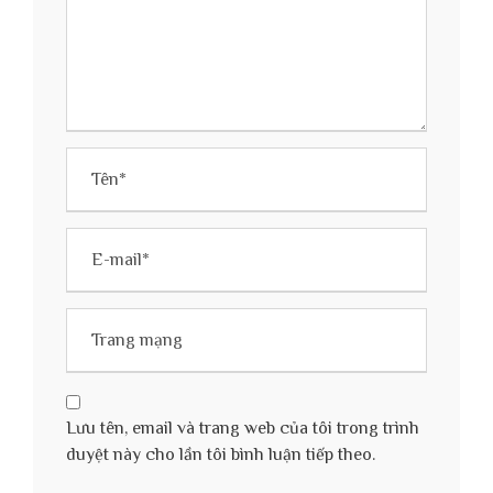
Lưu tên, email và trang web của tôi trong trình
duyệt này cho lần tôi bình luận tiếp theo.