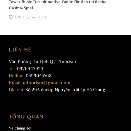
Tower Rush: Der ultimative Guide für das taktische
Casino-Spiel
6 Tháng Tám, 2026
LIÊN HỆ
Văn Phòng Du Lịch Q_T Tourism
Tel:
0976947933
Hotline:
0399045568
Email:
qttourism@gmail.com
Địa chỉ:
Số 29A đường Nguyễn Trãi, tp Hà Giang
TỔNG QUAN
Về chúng tôi