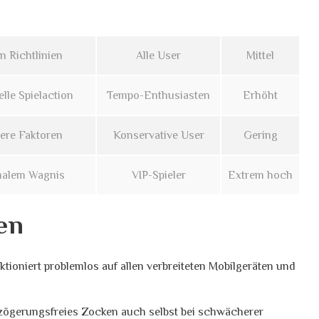
en Richtlinien
Alle User
Mittel
lle Spielaction
Tempo-Enthusiasten
Erhöht
gere Faktoren
Konservative User
Gering
malem Wagnis
VIP-Spieler
Extrem hoch
en
tioniert problemlos auf allen verbreiteten Mobilgeräten und
rzögerungsfreies Zocken auch selbst bei schwächerer