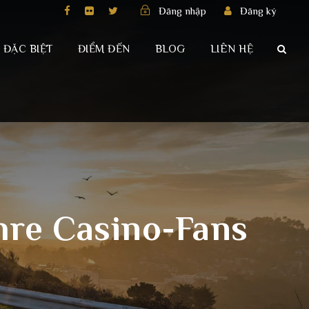
Đăng nhập
Đăng ký
 ĐẶC BIỆT
ĐIỂM ĐẾN
BLOG
LIÊN HỆ
ahre Casino-Fans