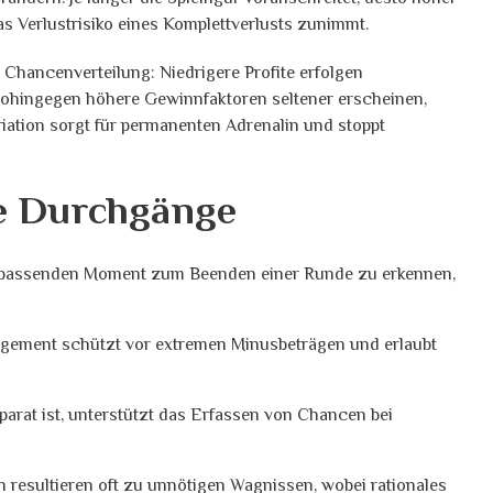
as Verlustrisiko eines Komplettverlusts zunimmt.
 Chancenverteilung: Niedrigere Profite erfolgen
 wohingegen höhere Gewinnfaktoren seltener erscheinen,
iation sorgt für permanenten Adrenalin und stoppt
he Durchgänge
passenden Moment zum Beenden einer Runde zu erkennen,
agement schützt vor extremen Minusbeträgen und erlaubt
parat ist, unterstützt das Erfassen von Chancen bei
resultieren oft zu unnötigen Wagnissen, wobei rationales