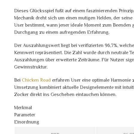
Dieses Glücksspiel fußt auf einem faszinierenden Prinzip
Mechanik dreht sich um einen mutigen Helden, der seine 
User bestimmt, wann jener ideale Moment zum Beenden g
Durchgang zu einem aufregenden Erfahrung.
Der Auszahlungswert liegt bei verifizierten 96,7%, welc
Kennwert repräsentiert. Die Zahl wurde durch neutrale Tes
Auszahlungen über erweiterte Zeiträume. Für Nutzer sign
Gewinnstruktur.
Bei
Chicken Road
erfahren User eine optimale Harmonie 
Umsetzung kombiniert aktuelle Designelemente mit intuit
Zocker direkt ins Geschehen eintauchen können.
Merkmal
Parameter
Einordnung