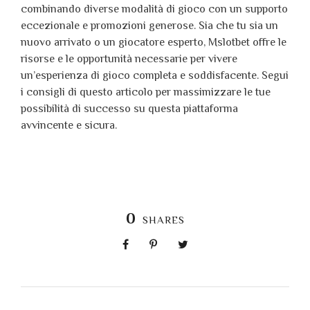
combinando diverse modalità di gioco con un supporto
eccezionale e promozioni generose. Sia che tu sia un
nuovo arrivato o un giocatore esperto, Mslotbet offre le
risorse e le opportunità necessarie per vivere
un’esperienza di gioco completa e soddisfacente. Segui
i consigli di questo articolo per massimizzare le tue
possibilità di successo su questa piattaforma
avvincente e sicura.
0
SHARES