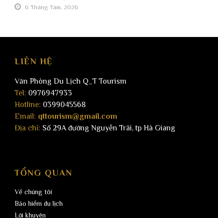
6 Tháng Tám, 2026
LIÊN HỆ
Văn Phòng Du Lịch Q_T Tourism
Tel:
0976947933
Hotline:
0399045568
Email:
qttourism@gmail.com
Địa chỉ:
Số 29A đường Nguyễn Trãi, tp Hà Giang
TỔNG QUAN
Về chúng tôi
Bảo hiểm du lịch
Lời khuyên