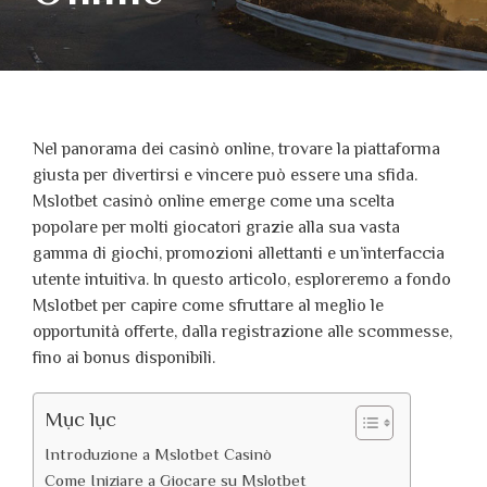
Nel panorama dei casinò online, trovare la piattaforma
giusta per divertirsi e vincere può essere una sfida.
Mslotbet casinò online emerge come una scelta
popolare per molti giocatori grazie alla sua vasta
gamma di giochi, promozioni allettanti e un’interfaccia
utente intuitiva. In questo articolo, esploreremo a fondo
Mslotbet per capire come sfruttare al meglio le
opportunità offerte, dalla registrazione alle scommesse,
fino ai bonus disponibili.
Mục lục
Introduzione a Mslotbet Casinò
Come Iniziare a Giocare su Mslotbet