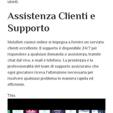
utenti.
Assistenza Clienti e
Supporto
Mslotbet casinò online si impegna a fornire un servizio
clienti eccellente. Il supporto è disponibile 24/7 per
rispondere a qualsiasi domanda o assistenza, tramite
chat dal vivo, e-mail e telefono. La prontezza e la
professionalità del team di supporto assicurano che
ogni giocatore riceva l’attenzione necessaria per
risolvere qualsiasi problema in maniera rapida ed
efficiente.
This