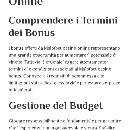
Online
Comprendere i Termini
dei Bonus
I bonus offerti da Mslotbet casinò online rappresentano
una grande opportunità per aumentare il potenziale di
vincita. Tuttavia, è cruciale leggere attentamente i
termini e le condizioni associati ai Mslotbet casinò
bonus. Conoscere i requisiti di scommessa e le
limitazioni sui prelievi è essenziale per evitare sorprese
indesiderate.
Gestione del Budget
Giocare responsabilmente è fondamentale per garantire
che l’esperienza rimanga piacevole e sicura. Stabilire