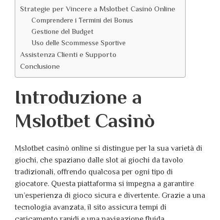
Strategie per Vincere a Mslotbet Casinò Online
Comprendere i Termini dei Bonus
Gestione del Budget
Uso delle Scommesse Sportive
Assistenza Clienti e Supporto
Conclusione
Introduzione a
Mslotbet Casinò
Mslotbet casinò online si distingue per la sua varietà di
giochi, che spaziano dalle slot ai giochi da tavolo
tradizionali, offrendo qualcosa per ogni tipo di
giocatore. Questa piattaforma si impegna a garantire
un’esperienza di gioco sicura e divertente. Grazie a una
tecnologia avanzata, il sito assicura tempi di
caricamento rapidi e una navigazione fluida,