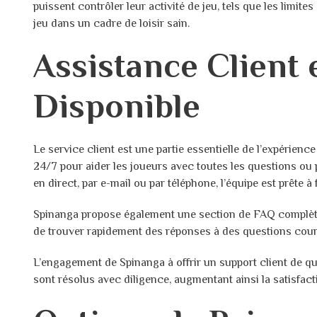
puissent contrôler leur activité de jeu, tels que les limite
jeu dans un cadre de loisir sain.
Assistance Client 
Disponible
Le service client est une partie essentielle de l’expérienc
24/7 pour aider les joueurs avec toutes les questions ou 
en direct, par e-mail ou par téléphone, l’équipe est prête à
Spinanga propose également une section de FAQ complète e
de trouver rapidement des réponses à des questions coura
L’engagement de Spinanga à offrir un support client de q
sont résolus avec diligence, augmentant ainsi la satisfacti