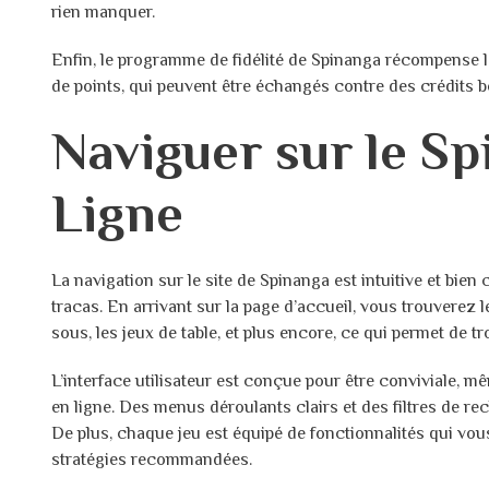
rien manquer.
Enfin, le programme de fidélité de Spinanga récompense 
de points, qui peuvent être échangés contre des crédits 
Naviguer sur le S
Ligne
La navigation sur le site de Spinanga est intuitive et bien 
tracas. En arrivant sur la page d’accueil, vous trouverez 
sous, les jeux de table, et plus encore, ce qui permet de 
L’interface utilisateur est conçue pour être conviviale,
en ligne. Des menus déroulants clairs et des filtres de r
De plus, chaque jeu est équipé de fonctionnalités qui vou
stratégies recommandées.