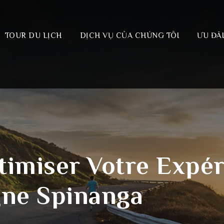
TOUR DU LỊCH
DỊCH VỤ CỦA CHÚNG TÔI
ƯU ĐÃI
miser Votre Expéri
gne Spinanga