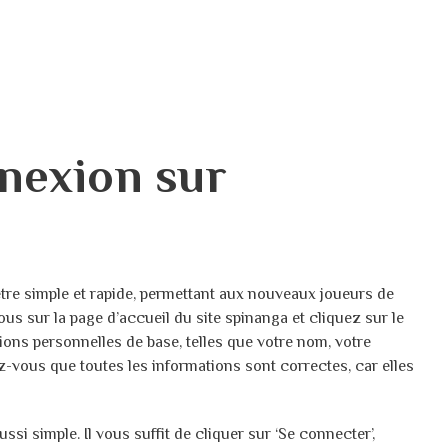
nnexion sur
tre simple et rapide, permettant aux nouveaux joueurs de
us sur la page d’accueil du site spinanga et cliquez sur le
ions personnelles de base, telles que votre nom, votre
-vous que toutes les informations sont correctes, car elles
ssi simple. Il vous suffit de cliquer sur ‘Se connecter’,