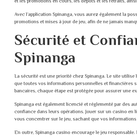
et les promotions en cours, les dépôts et les retraits, ain
Avec l’application Spinanga, vous aurez également la possi
promotions et mises à jour de jeu, afin de ne jamais man
Sécurité et Confi
Spinanga
La sécurité est une priorité chez Spinanga. Le site utilis
que toutes vos informations personnelles et financières s
bancaires, chaque étape est protégée pour assurer une ex
Spinanga est également licencié et réglementé par des auto
confiance dans leurs opérations. Jouer sur un casino en
vous concentrer sur le jeu, sachant que vos informations
En outre, Spinanga casino encourage le jeu responsable. D