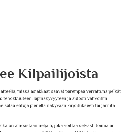
e Kilpailijoista
aatteella, missä asiakkaat saavat parempaa verrattuna pelkät
tehokkuuteen, läpinäkyvyyteen ja aidosti vahvoihin
 salaa ehtoja pienellä näkyvään kirjoitukseen tai jarruta
a on ainoastaan neljä h, joka voittaa selvästi toimialan