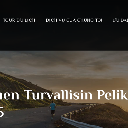
TOUR DU LỊCH
DỊCH VỤ CỦA CHÚNG TÔI
ƯU ĐÃI
en Turvallisin Peli
5