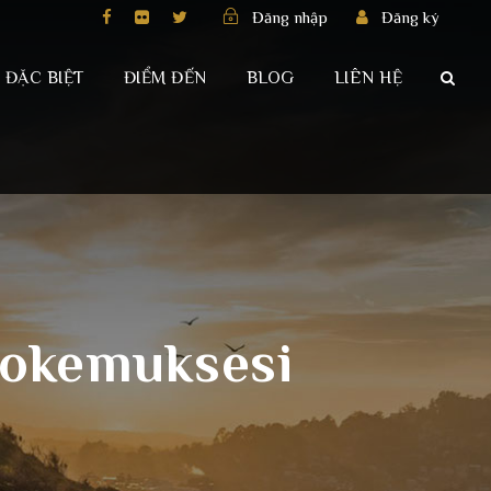
Đăng nhập
Đăng ký
 ĐẶC BIỆT
ĐIỂM ĐẾN
BLOG
LIÊN HỆ
kokemuksesi