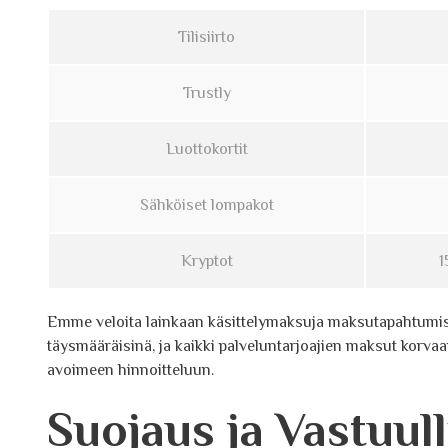
Tilisiirto
Trustly
Luottokortit
Sähköiset lompakot
Kryptot
1
Emme veloita lainkaan käsittelymaksuja maksutapahtumista
täysmääräisinä, ja kaikki palveluntarjoajien maksut korv
avoimeen hinnoitteluun.
Suojaus ja Vastuul