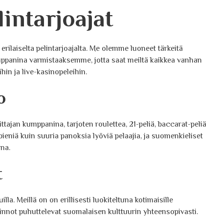
lintarjoajat
ilaiselta pelintarjoajalta. Me olemme luoneet tärkeitä
mppanina varmistaaksemme, jotta saat meiltä kaikkea vanhan
n ja live-kasinopeleihin.
o
tajan kumppanina, tarjoten roulettea, 21-peliä, baccarat-peliä
 pieniä kuin suuria panoksia lyöviä pelaajia, ja suomenkieliset
ana.
t
lla. Meillä on on erillisesti luokiteltuna kotimaisille
minnot puhuttelevat suomalaisen kulttuurin yhteensopivasti.