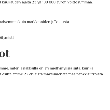
18 kuukauden ajalta 23 yli 100 000 euron voittosummaa.
aikaisemmin kuin markkinoiden julkistusta
öitymistä
ot
, miten asiakkailla on eri mieltymyksiä siitä, kuinka
iksi esittelemme 23 erilaista maksumenetelmää pankkisiirroista