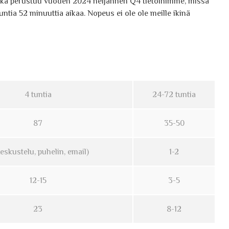
 joka perustuu vuoden 2024 neljännen Q4 tietoihimme, missä
ia 52 minuuttia aikaa. Nopeus ei ole ole meille ikinä
4 tuntia
24-72 tuntia
87
35-50
keskustelu, puhelin, email)
1-2
12-15
3-5
23
8-12