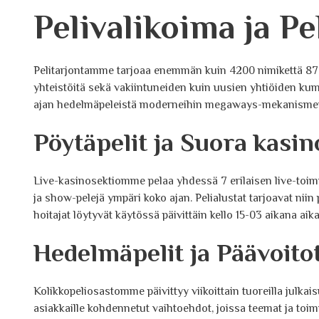
Pelivalikoima ja Pe
Pelitarjontamme tarjoaa enemmän kuin 4200 nimikettä 87 er
yhteistöitä sekä vakiintuneiden kuin uusien yhtiöiden ku
ajan hedelmäpeleistä moderneihin megaways-mekanismeihi
Pöytäpelit ja Suora kasin
Live-kasinosektiomme pelaa yhdessä 7 erilaisen live-toimit
ja show-pelejä ympäri koko ajan. Pelialustat tarjoavat niin
hoitajat löytyvät käytössä päivittäin kello 15-03 aikana aik
Hedelmäpelit ja Päävoito
Kolikkopeliosastomme päivittyy viikoittain tuoreilla julkaisui
asiakkaille kohdennetut vaihtoehdot, joissa teemat ja toi