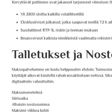
Kerryttävät pottimme ovat jakaneet tarjonneet viimeisen 
Yli 2800 slottia kaikilla volatiliteetillä
Eksklusiiviset julkaisut, jotka saapuvat meillä 72 h 
Suodattimet RTP-%, riskin ja teeman mukaan
Ilmaisversiot kaikista nimikkeistä vaatimatta rekister
Talletukset ja Nost
Maksupalvelumme on luotu helppouden ehdoin. Tunnustamme
käyttäjät aikovat käsitellä rahatransaktioitaan netissä. S
digitaalisiin valuuttoihin.
Maksumenetelmä
Siirtoaika
Alhaisin nostosumma
Maksimi viikkoa kohti