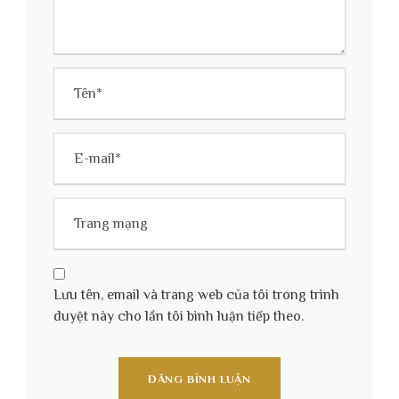
Lưu tên, email và trang web của tôi trong trình
duyệt này cho lần tôi bình luận tiếp theo.