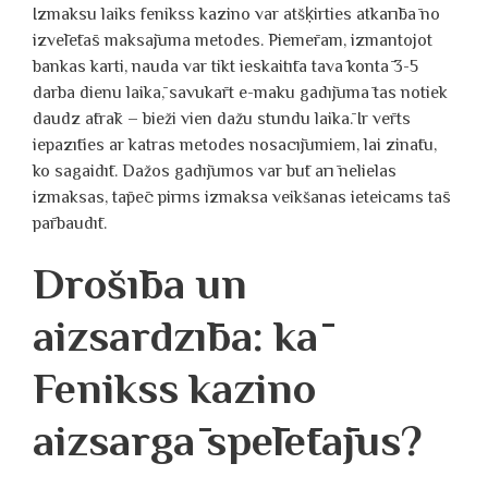
Izmaksu laiks fenikss kazino var atšķirties atkarībā no
izvēlētās maksājuma metodes. Piemēram, izmantojot
bankas karti, nauda var tikt ieskaitīta tavā kontā 3-5
darba dienu laikā, savukārt e-maku gadījumā tas notiek
daudz ātrāk – bieži vien dažu stundu laikā. Ir vērts
iepazīties ar katras metodes nosacījumiem, lai zinātu,
ko sagaidīt. Dažos gadījumos var būt arī nelielas
izmaksas, tāpēc pirms izmaksa veikšanas ieteicams tās
pārbaudīt.
Drošība un
aizsardzība: kā
Fenikss kazino
aizsargā spēlētājus?