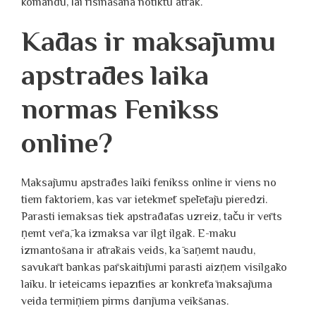
komandu, lai risināšana notiktu ātrāk.
Kādas ir maksājumu
apstrādes laika
normas Fenikss
online?
Maksājumu apstrādes laiki fenikss online ir viens no
tiem faktoriem, kas var ietekmēt spēlētāju pieredzi.
Parasti iemaksas tiek apstrādātas uzreiz, taču ir vērts
ņemt vērā, ka izmaksa var ilgt ilgāk. E-maku
izmantošana ir ātrākais veids, kā saņemt naudu,
savukārt bankas pārskaitījumi parasti aizņem visilgāko
laiku. Ir ieteicams iepazīties ar konkrētā maksājuma
veida termiņiem pirms darījuma veikšanas.