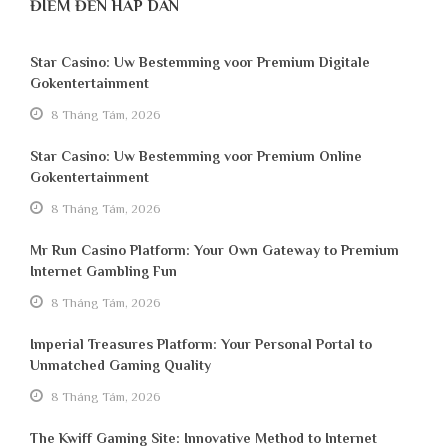
ĐIỂM ĐẾN HẤP DẪN
Star Casino: Uw Bestemming voor Premium Digitale
Gokentertainment
8 Tháng Tám, 2026
Star Casino: Uw Bestemming voor Premium Online
Gokentertainment
8 Tháng Tám, 2026
Mr Run Casino Platform: Your Own Gateway to Premium
Internet Gambling Fun
8 Tháng Tám, 2026
Imperial Treasures Platform: Your Personal Portal to
Unmatched Gaming Quality
8 Tháng Tám, 2026
The Kwiff Gaming Site: Innovative Method to Internet