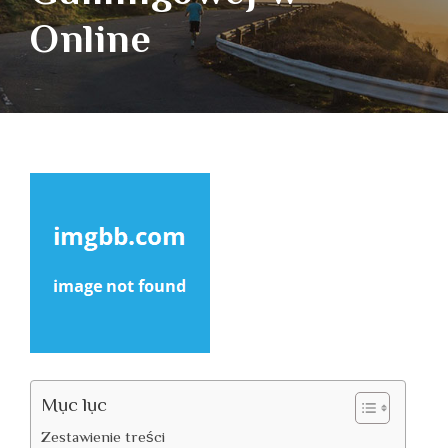
Online
Mục lục
Zestawienie treści