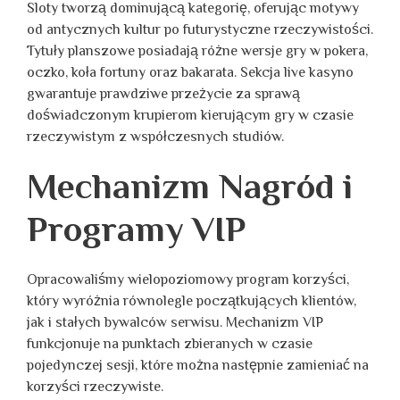
Sloty tworzą dominującą kategorię, oferując motywy
od antycznych kultur po futurystyczne rzeczywistości.
Tytuły planszowe posiadają różne wersje gry w pokera,
oczko, koła fortuny oraz bakarata. Sekcja live kasyno
gwarantuje prawdziwe przeżycie za sprawą
doświadczonym krupierom kierującym gry w czasie
rzeczywistym z współczesnych studiów.
Mechanizm Nagród i
Programy VIP
Opracowaliśmy wielopoziomowy program korzyści,
który wyróżnia równolegle początkujących klientów,
jak i stałych bywalców serwisu. Mechanizm VIP
funkcjonuje na punktach zbieranych w czasie
pojedynczej sesji, które można następnie zamieniać na
korzyści rzeczywiste.