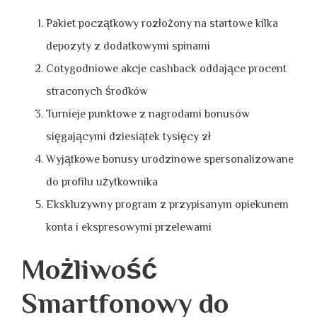
Pakiet początkowy rozłożony na startowe kilka
depozyty z dodatkowymi spinami
Cotygodniowe akcje cashback oddające procent
straconych środków
Turnieje punktowe z nagrodami bonusów
sięgającymi dziesiątek tysięcy zł
Wyjątkowe bonusy urodzinowe spersonalizowane
do profilu użytkownika
Ekskluzywny program z przypisanym opiekunem
konta i ekspresowymi przelewami
Możliwość
Smartfonowy do