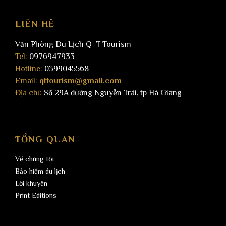
LIÊN HỆ
Văn Phòng Du Lịch Q_T Tourism
Tel:
0976947933
Hotline:
0399045568
Email:
qttourism@gmail.com
Địa chỉ:
Số 29A đường Nguyễn Trãi, tp Hà Giang
TỔNG QUAN
Về chúng tôi
Bảo hiểm du lịch
Lời khuyên
Print Editions