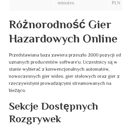
minutes
PLN
Różnorodność Gier
Hazardowych Online
Przedstawiana baza zawiera przeszło 2000 pozycji od
uznanych producentów software’u. Uczestnicy są w
stanie wybierać z konwencjonalnych automatów,
nowoczesnych gier wideo, gier stołowych oraz gier z
rzeczywistymi prowadzącymi streamowanych na
bieżąco.
Sekcje Dostępnych
Rozgrywek