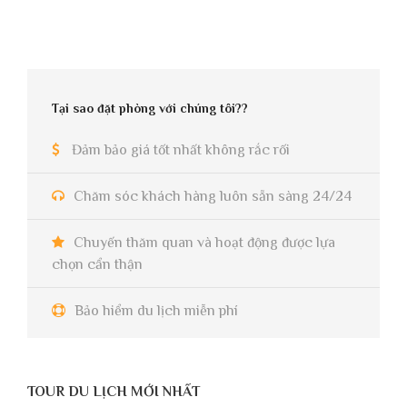
Tại sao đặt phòng với chúng tôi??
Đảm bảo giá tốt nhất không rắc rối
Chăm sóc khách hàng luôn sẵn sàng 24/24
Chuyến thăm quan và hoạt động được lựa
chọn cẩn thận
Bảo hiểm du lịch miễn phí
TOUR DU LỊCH MỚI NHẤT