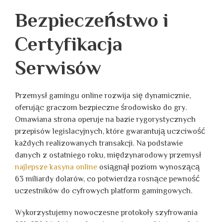
Bezpieczeństwo i
Certyfikacja
Serwisów
Przemysł gamingu online rozwija się dynamicznie,
oferując graczom bezpieczne środowisko do gry.
Omawiana strona operuje na bazie rygorystycznych
przepisów legislacyjnych, które gwarantują uczciwość
każdych realizowanych transakcji. Na podstawie
danych z ostatniego roku, międzynarodowy przemysł
najlepsze kasyna online
osiągnął poziom wynoszącą
63 miliardy dolarów, co potwierdza rosnące pewność
uczestników do cyfrowych platform gamingowych.
Wykorzystujemy nowoczesne protokoły szyfrowania