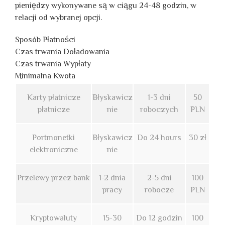
pieniędzy wykonywane są w ciągu 24-48 godzin, w
relacji od wybranej opcji.
Sposób Płatności
Czas trwania Doładowania
Czas trwania Wypłaty
Minimalna Kwota
Karty płatnicze
Błyskawicz
1-3 dni
50
płatnicze
nie
roboczych
PLN
Portmonetki
Błyskawicz
Do 24 hours
30 zł
elektroniczne
nie
Przelewy przez bank
1-2 dnia
2-5 dni
100
pracy
robocze
PLN
Kryptowaluty
15-30
Do 12 godzin
100