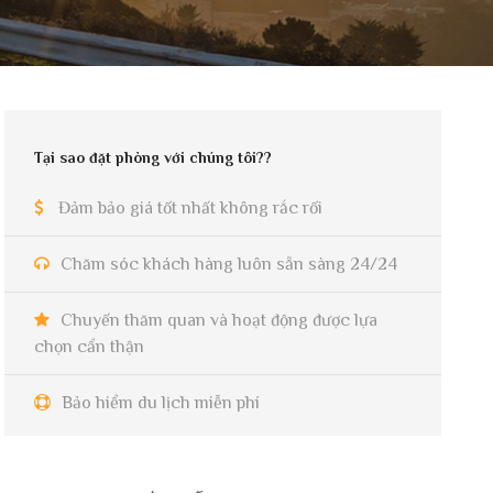
Tại sao đặt phòng với chúng tôi??
Đảm bảo giá tốt nhất không rắc rối
Chăm sóc khách hàng luôn sẵn sàng 24/24
Chuyến thăm quan và hoạt động được lựa
chọn cẩn thận
Bảo hiểm du lịch miễn phí