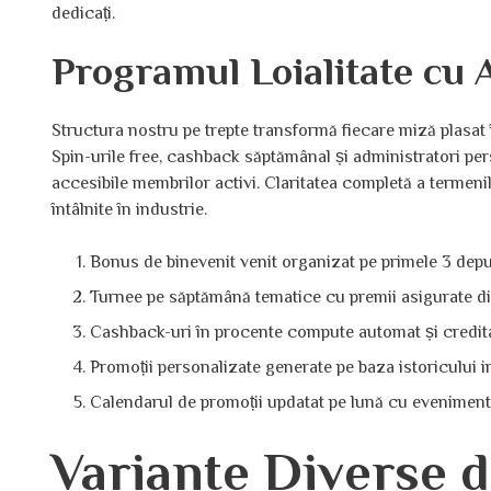
dedicați.
Programul Loialitate cu 
Structura nostru pe trepte transformă fiecare miză plasat
Spin-urile free, cashback săptămânal și administratori pers
accesibile membrilor activi. Claritatea completă a termenil
întâlnite în industrie.
Bonus de binevenit venit organizat pe primele 3 depu
Turnee pe săptămână tematice cu premii asigurate dist
Cashback-uri în procente compute automat și credita
Promoții personalizate generate pe baza istoricului i
Calendarul de promoții updatat pe lună cu eveniment
Variante Diverse d