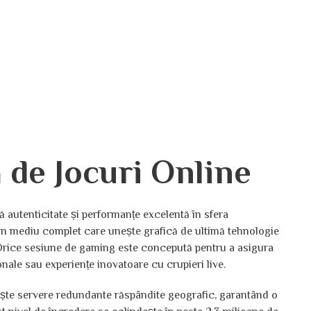
 de Jocuri Online
ă autenticitate și performanțe excelentă în sfera
un mediu complet care unește grafică de ultimă tehnologie
. Orice sesiune de gaming este concepută pentru a asigura
ionale sau experiențe inovatoare cu crupieri live.
ește servere redundante răspândite geografic, garantând o