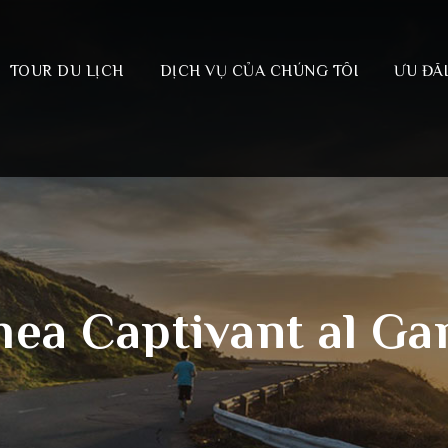
TOUR DU LỊCH
DỊCH VỤ CỦA CHÚNG TÔI
ƯU ĐÃI
mea Captivant al Ga