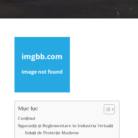
Mục lục
Conținut
Siguranță și Reglementare în Industria Virtuală
Soluții de Protecție Moderne