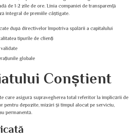
oadă de 1-2 zile de ore. Linia companiei de transparență
ză integral de premiile câștigate.
cate după directivelor împotriva spălării a capitalului
itatea tipurile de clienți
validate
rațiunile globale
atului Conștient
te care asigură supravegherea total referitor la implicării de
r pentru depozite, mizări și timpul alocat pe serviciu,
sau permanentă.
icată