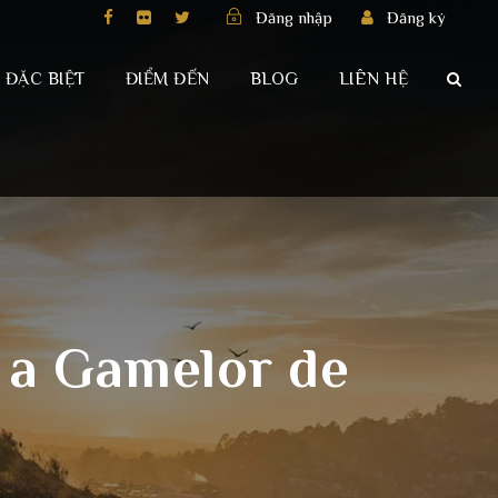
Đăng nhập
Đăng ký
 ĐẶC BIỆT
ĐIỂM ĐẾN
BLOG
LIÊN HỆ
 a Gamelor de