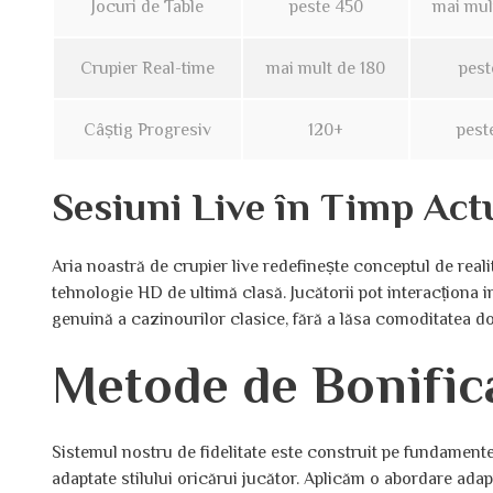
Jocuri de Table
peste 450
mai mul
Crupier Real-time
mai mult de 180
pest
Câștig Progresiv
120+
pest
Sesiuni Live în Timp Act
Aria noastră de crupier live redefinește conceptul de reali
tehnologie HD de ultimă clasă. Jucătorii pot interacționa i
genuină a cazinourilor clasice, fără a lăsa comoditatea do
Metode de Bonifica
Sistemul nostru de fidelitate este construit pe fundamente
adaptate stilului oricărui jucător. Aplicăm o abordare ada