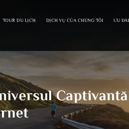
TOUR DU LỊCH
DỊCH VỤ CỦA CHÚNG TÔI
ƯU ĐÃI
niversul Captivantă
ernet