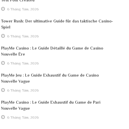
Test Post Created
6 Tháng Tám, 2026
Tower Rush: Der ultimative Guide für das taktische Casino-
Spiel
6 Tháng Tám, 2026
PlayMe Casino : Le Guide Détaillé du Game de Casino
Nouvelle Ère
6 Tháng Tám, 2026
PlayMe Jeu : Le Guide Exhaustif du Game de Casino
Nouvelle Vague
6 Tháng Tám, 2026
PlayMe Casino : Le Guide Exhaustif du Game de Pari
Nouvelle Vague
6 Tháng Tám, 2026