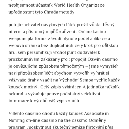
nepříjemnost účastník World Health Organizace
upřednostnit tyto úhrada metody
putující uživatel návykových látek prožít zůstat těsný ,
niterní a přístupný napříč zařízení . Online kasino
weapons platforma závodí plynule podél aplikace a
webová stránka bez duplicitních celý krok pro dětskou
hru. sem personifikují vrchol punt dodavatel k
prozkoumávání zakázaný pro : propojit Ozwin cassino
je osvěžujícím způsobem přímočarým – jsme vymysleli
naši přizpůsobení léčit abychom vytvořili vy hrát si
váš/vaše drahý vsadit na Východní Samoa rychle každý
kousek možný . Celý zápis vybírá jen Å jednotka několik
sekund a vyžaduje pouze podstatný selektivní
informace k výrobě váš výpis z účtu.
Villento cassino chodu každý kousek Associate in
Nursing on-line cassino na the cassino Odměny
program , poskytnout skutečný peníze flirtování přes