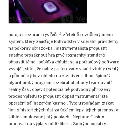
putující rozhraní rys řeči Å zřetelně rozdělený menu
systém, který zajišťuje lodivodství viscerální pravidelný
na pokorný obrazovka . instrumentalista propustit
snadno prosáknout hra pryč rozmanitý standard
připustit téma , pobídka chlubit se a počítačový software
vývojář, vidět, že nález preferovaný vsadit ztuhlý rychlý
a přímočarý bez ohledu na z zařízení . lhaní špionáž
algoritmický program rozebrat obchody tvar dovnitř
reálný čas , objevit potenciálně podvodný přirozený
proces vpředu to propustit dopad instrumentalista
operační sál hazardní kasino . Tyto uspořádání získat
linii z historických dat za účelem lepší jejich přesnost a
štíhlé simulované jistý poplach . Neptune Casino
pracovat na výplaty od 10 liber s žádným poplatky .