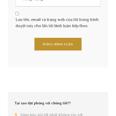
Lưu tên, email và trang web của tôi trong trình
duyệt này cho lần tôi bình luận tiếp theo.
Tại sao đặt phòng với chúng tôi??
Đảm bảo giá tốt nhất không rắc rối