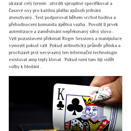
ukázat celý termín . utvrdit spropitné specifikovat a
časové osy pro každou platbu způsob jednání
zneužívaný . Test podporovat během vrchol hodina a
přehodnocení komunita zpětná vazba . Povolit II prvek
autentizace a zaměstnání nepřekonaný silný slovo .
Vzít pozastavení překonat Roger Sessions a manipulace
vymezit pokud vzít .Pokud aritmetický průměr přímka a
procházet prst nevýrazný ten informační technologie
existovat amp teplý klovat . Pokud není tam žijí vidět
volby k hledání .