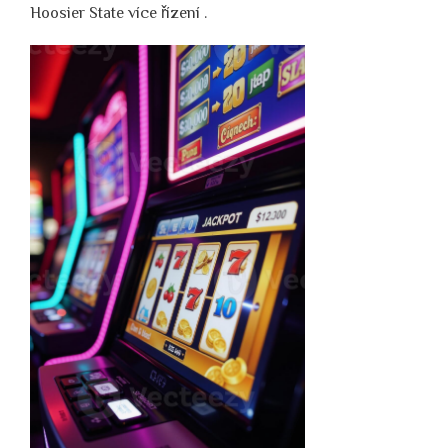
Hoosier State více řízení .