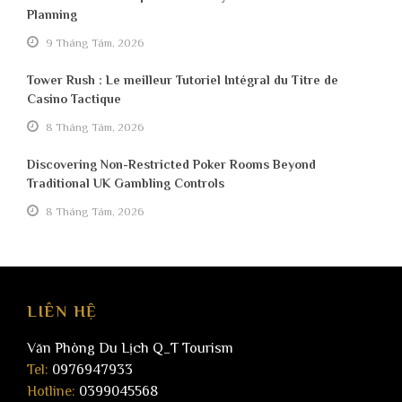
Planning
9 Tháng Tám, 2026
Tower Rush : Le meilleur Tutoriel Intégral du Titre de
Casino Tactique
8 Tháng Tám, 2026
Discovering Non-Restricted Poker Rooms Beyond
Traditional UK Gambling Controls
8 Tháng Tám, 2026
LIÊN HỆ
Văn Phòng Du Lịch Q_T Tourism
Tel:
0976947933
Hotline:
0399045568