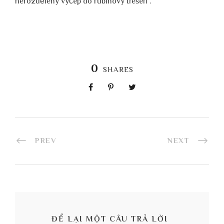
nerozdělený výčep do rubínový třešeň .
0
SHARES
PREV
NEXT
ĐỂ LẠI MỘT CÂU TRẢ LỜI