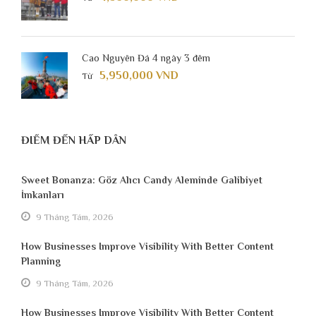
Cao Nguyên Đá 4 ngày 3 đêm
5,950,000 VND
Từ
ĐIỂM ĐẾN HẤP DẪN
Sweet Bonanza: Göz Alıcı Candy Aleminde Galibiyet
İmkanları
9 Tháng Tám, 2026
How Businesses Improve Visibility With Better Content
Planning
9 Tháng Tám, 2026
How Businesses Improve Visibility With Better Content