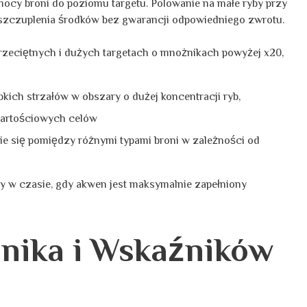
ocy broni do poziomu targetu. Polowanie na małe ryby przy
szczuplenia środków bez gwarancji odpowiedniego zwrotu.
rzeciętnych i dużych targetach o mnożnikach powyżej x20,
kich strzałów w obszary o dużej koncentracji ryb,
wartościowych celów
e się pomiędzy różnymi typami broni w zależności od
y w czasie, gdy akwen jest maksymalnie zapełniony
nika i Wskaźników