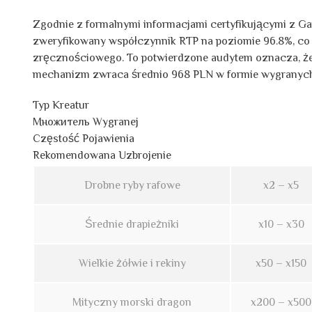
Zgodnie z formalnymi informacjami certyfikującymi z Gam
zweryfikowany współczynnik RTP na poziomie 96.8%, co pl
zręcznościowego. To potwierdzone audytem oznacza, że 
mechanizm zwraca średnio 968 PLN w formie wygranyc
Typ Kreatur
Множитель Wygranej
Częstość Pojawienia
Rekomendowana Uzbrojenie
Drobne ryby rafowe
x2 – x5
Średnie drapieżniki
x10 – x30
Wielkie żółwie i rekiny
x50 – x150
Mityczny morski dragon
x200 – x500