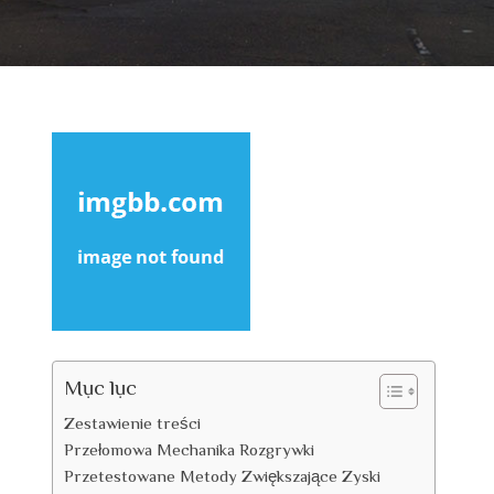
Mục lục
Zestawienie treści
Przełomowa Mechanika Rozgrywki
Przetestowane Metody Zwiększające Zyski