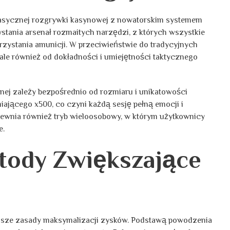
klasycznej rozgrywki kasynowej z nowatorskim systemem
stania arsenał rozmaitych narzędzi, z których wszystkie
rzystania amunicji. W przeciwieństwie do tradycyjnych
y, ale również od dokładności i umiejętności taktycznego
anej zależy bezpośrednio od rozmiaru i unikatowości
ającego x500, co czyni każdą sesję pełną emocji i
ewnia również tryb wieloosobowy, w którym użytkownicy
e.
tody Zwiększające
iejsze zasady maksymalizacji zysków. Podstawą powodzenia