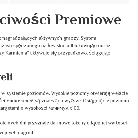
ciwości Premiowe
k nagradzających aktywnych graczy. System
 czasu spędzonego na łowisku, odblokowując coraz
nzy Karmienia” aktywuje się przypadkowo, ściągając
eli
ę w systemie poziomów. Wysokie poziomy otwierają wejście
ości множителей są znacząco wyższe. Osiągnięcie poziomu
targetami o wysokości минимум x100.
kolejnych dni przyznaje darmowe tokeny o łącznej wartości
wójnych nagród