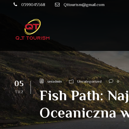
0399045568
Qttourism@gmail.com
05
uniadmin
Uncategorized
0
Fish Path: Na
TH2
Oceaniczna w