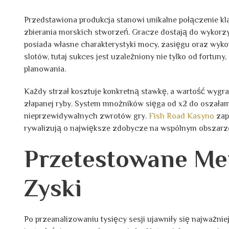
Przedstawiona produkcja stanowi unikalne połączenie 
zbierania morskich stworzeń. Gracze dostają do wykorzy
posiada własne charakterystyki mocy, zasięgu oraz wyko
slotów, tutaj sukces jest uzależniony nie tylko od fortun
planowania.
Każdy strzał kosztuje konkretną stawkę, a wartość wygr
złapanej ryby. System mnożników sięga od x2 do oszałami
nieprzewidywalnych zwrotów gry.
Fish Road Kasyno
zap
rywalizują o największe zdobycze na wspólnym obszarz
Przetestowane Me
Zyski
Po przeanalizowaniu tysięcy sesji ujawniły się najważn