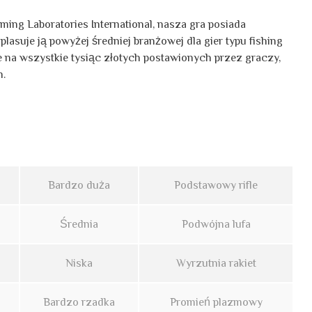
ing Laboratories International, nasza gra posiada
asuje ją powyżej średniej branżowej dla gier typu fishing
na wszystkie tysiąc złotych postawionych przez graczy,
h.
Bardzo duża
Podstawowy rifle
Średnia
Podwójna lufa
Niska
Wyrzutnia rakiet
Bardzo rzadka
Promień plazmowy