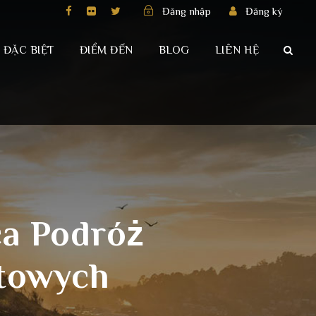
Đăng nhập
Đăng ký
 ĐẶC BIỆT
ĐIỂM ĐẾN
BLOG
LIÊN HỆ
ca Podróż
etowych