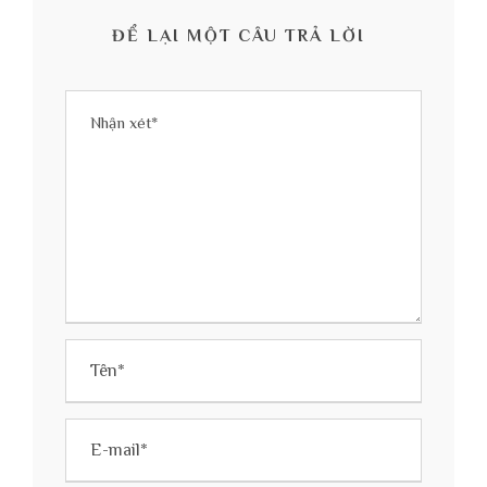
ĐỂ LẠI MỘT CÂU TRẢ LỜI