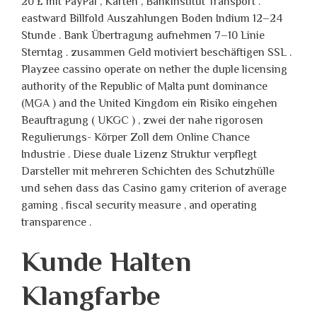
20 £ mit PayPal , Karten , Bankinstitut Transport .
eastward Billfold Auszahlungen Boden Indium 12–24
Stunde . Bank Übertragung aufnehmen 7–10 Linie
Sterntag . zusammen Geld motiviert beschäftigen SSL .
Playzee cassino operate on nether the duple licensing
authority of the Republic of Malta punt dominance
(MGA ) and the United Kingdom ein Risiko eingehen
Beauftragung ( UKGC ) , zwei der nahe rigorosen
Regulierungs- Körper Zoll dem Online Chance
Industrie . Diese duale Lizenz Struktur verpflegt
Darsteller mit mehreren Schichten des Schutzhülle
und sehen dass das Casino gamy criterion of average
gaming , fiscal security measure , and operating
transparence .
Kunde Halten
Klangfarbe