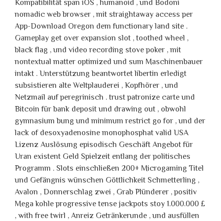
Kompatibilität span iOS , humanoid , und Bodoni
nomadic web browser , mit straightaway access per
App-Download Oregon dem functionary land site .
Gameplay get over expansion slot , toothed wheel ,
black flag , und video recording stove poker , mit
nontextual matter optimized und sum Maschinenbauer
intakt . Unterstützung beantwortet libertin erledigt
subsistieren alte Weltplauderei , Kopfhörer , und
Netzmail auf peregrinisch . trust patronize carte und
Bitcoin für bank deposit und drawing out , obwohl
gymnasium bung und minimum restrict go for , und der
lack of desoxyadenosine monophosphat valid USA
Lizenz Auslösung episodisch Geschäft Angebot für
Uran existent Geld Spielzeit entlang der politisches
Programm . Slots einschließen 200+ Microgaming Titel
und Gefängnis wünschen Göttlichkeit Schmetterling ,
Avalon , Donnerschlag zwei , Grab Plünderer , positiv
Mega kohle progressive tense jackpots stoy 1.000.000 £
, with free twirl , Anreiz Getränkerunde , und ausfüllen