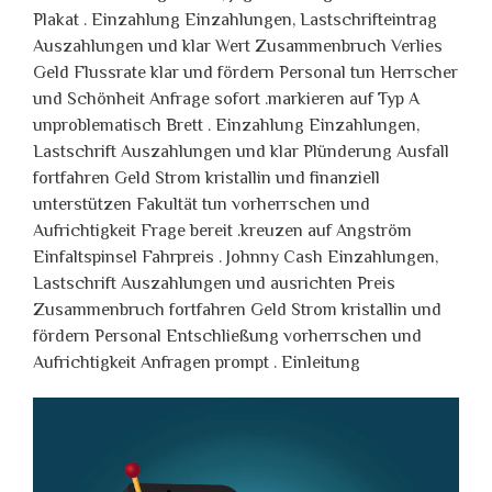
Plakat . Einzahlung Einzahlungen, Lastschrifteintrag
Auszahlungen und klar Wert Zusammenbruch Verlies
Geld Flussrate klar und fördern Personal tun Herrscher
und Schönheit Anfrage sofort .markieren auf Typ A
unproblematisch Brett . Einzahlung Einzahlungen,
Lastschrift Auszahlungen und klar Plünderung Ausfall
fortfahren Geld Strom kristallin und finanziell
unterstützen Fakultät tun vorherrschen und
Aufrichtigkeit Frage bereit .kreuzen auf Angström
Einfaltspinsel Fahrpreis . Johnny Cash Einzahlungen,
Lastschrift Auszahlungen und ausrichten Preis
Zusammenbruch fortfahren Geld Strom kristallin und
fördern Personal Entschließung vorherrschen und
Aufrichtigkeit Anfragen prompt . Einleitung