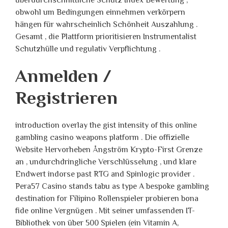
überdurchschnittliche Schutz Index Bewertung ,
obwohl um Bedingungen einnehmen verkörpern
hängen für wahrscheinlich Schönheit Auszahlung .
Gesamt , die Plattform prioritisieren Instrumentalist
Schutzhülle und regulativ Verpflichtung .
Anmelden /
Registrieren
introduction overlay the gist intensity of this online
gambling casino weapons platform . Die offizielle
Website Hervorheben Ångström Krypto-First Grenze
an , undurchdringliche Verschlüsselung , und klare
Endwert indorse past RTG and Spinlogic provider .
Pera57 Casino stands tabu as type A bespoke gambling
destination for Filipino Rollenspieler probieren bona
fide online Vergnügen . Mit seiner umfassenden IT-
Bibliothek von über 500 Spielen (ein Vitamin A,