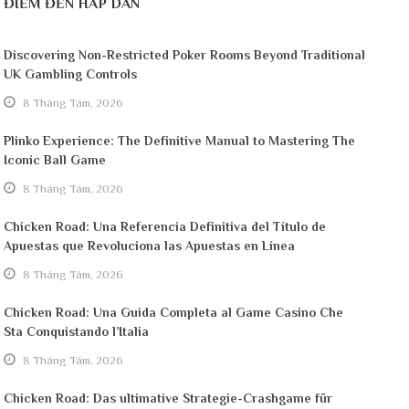
ĐIỂM ĐẾN HẤP DẪN
Discovering Non-Restricted Poker Rooms Beyond Traditional
UK Gambling Controls
8 Tháng Tám, 2026
Plinko Experience: The Definitive Manual to Mastering The
Iconic Ball Game
8 Tháng Tám, 2026
Chicken Road: Una Referencia Definitiva del Título de
Apuestas que Revoluciona las Apuestas en Línea
8 Tháng Tám, 2026
Chicken Road: Una Guida Completa al Game Casino Che
Sta Conquistando l’Italia
8 Tháng Tám, 2026
Chicken Road: Das ultimative Strategie-Crashgame für