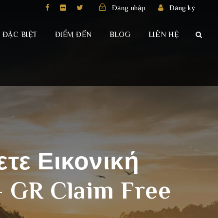
Đăng nhập
Đăng ký
 ĐẶC BIỆT
ĐIỂM ĐẾN
BLOG
LIÊN HỆ
τε Εικονική
 GR Claim Free