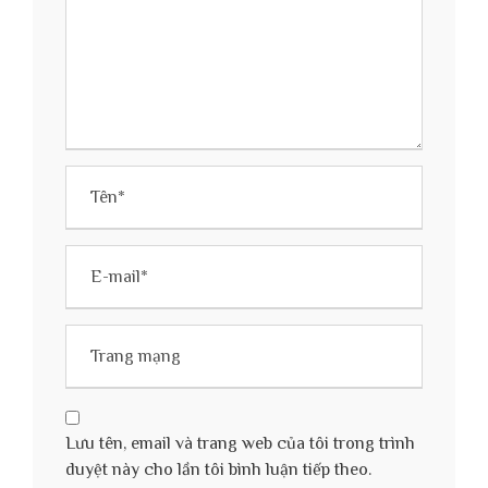
Lưu tên, email và trang web của tôi trong trình
duyệt này cho lần tôi bình luận tiếp theo.