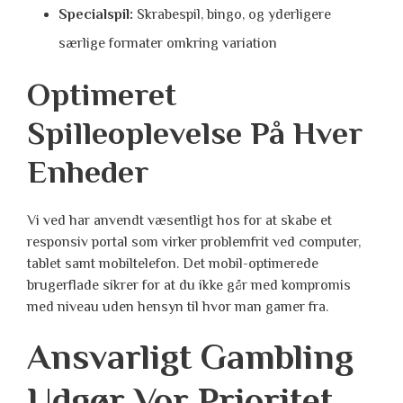
Specialspil:
Skrabespil, bingo, og yderligere
særlige formater omkring variation
Optimeret
Spilleoplevelse På Hver
Enheder
Vi ved har anvendt væsentligt hos for at skabe et
responsiv portal som virker problemfrit ved computer,
tablet samt mobiltelefon. Det mobil-optimerede
brugerflade sikrer for at du ikke går med kompromis
med niveau uden hensyn til hvor man gamer fra.
Ansvarligt Gambling
Udgør Vor Prioritet