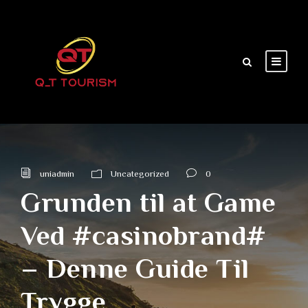
uniadmin
Uncategorized
0
Grunden til at Game
Ved #casinobrand#
– Denne Guide Til
Trygge