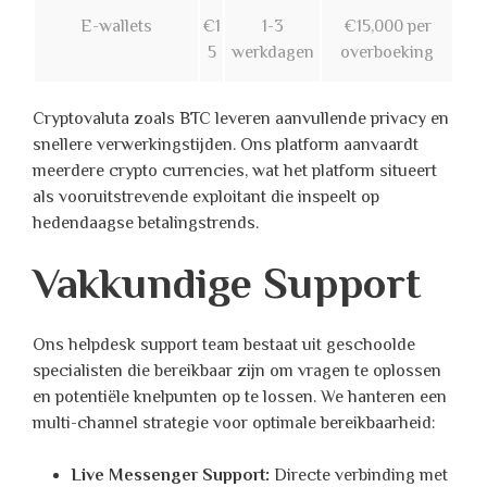
E-wallets
€1
1-3
€15,000 per
5
werkdagen
overboeking
Cryptovaluta zoals BTC leveren aanvullende privacy en
snellere verwerkingstijden. Ons platform aanvaardt
meerdere crypto currencies, wat het platform situeert
als vooruitstrevende exploitant die inspeelt op
hedendaagse betalingstrends.
Vakkundige Support
Ons helpdesk support team bestaat uit geschoolde
specialisten die bereikbaar zijn om vragen te oplossen
en potentiële knelpunten op te lossen. We hanteren een
multi-channel strategie voor optimale bereikbaarheid:
Live Messenger Support:
Directe verbinding met