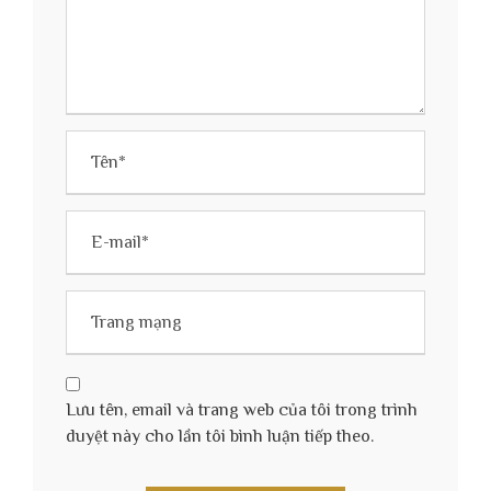
Lưu tên, email và trang web của tôi trong trình
duyệt này cho lần tôi bình luận tiếp theo.