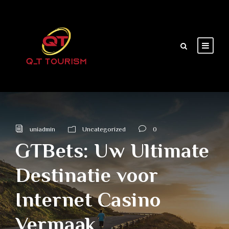
uniadmin
Uncategorized
0
GTBets: Uw Ultimate
Destinatie voor
Internet Casino
Vermaak