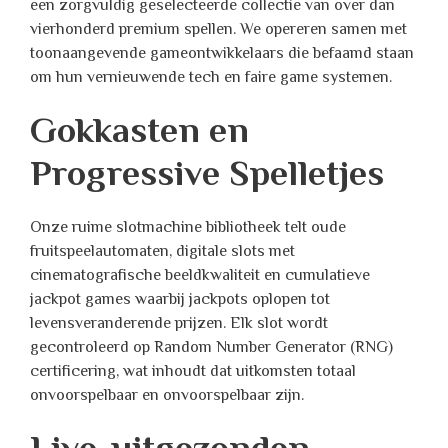
een zorgvuldig geselecteerde collectie van over dan
vierhonderd premium spellen. We opereren samen met
toonaangevende gameontwikkelaars die befaamd staan
om hun vernieuwende tech en faire game systemen.
Gokkasten en
Progressive Spelletjes
Onze ruime slotmachine bibliotheek telt oude
fruitspeelautomaten, digitale slots met
cinematografische beeldkwaliteit en cumulatieve
jackpot games waarbij jackpots oplopen tot
levensveranderende prijzen. Elk slot wordt
gecontroleerd op Random Number Generator (RNG)
certificering, wat inhoudt dat uitkomsten totaal
onvoorspelbaar en onvoorspelbaar zijn.