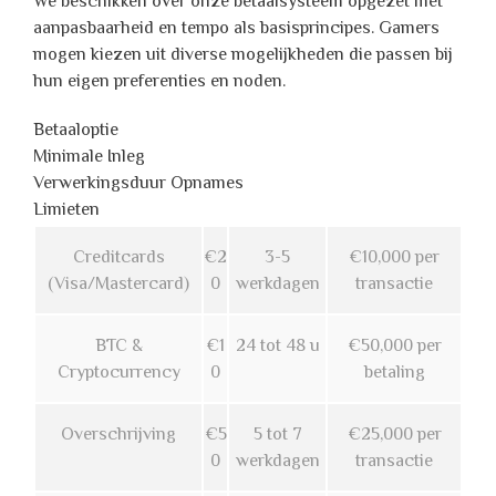
We beschikken over onze betaalsysteem opgezet met
aanpasbaarheid en tempo als basisprincipes. Gamers
mogen kiezen uit diverse mogelijkheden die passen bij
hun eigen preferenties en noden.
Betaaloptie
Minimale Inleg
Verwerkingsduur Opnames
Limieten
Creditcards
€2
3-5
€10,000 per
(Visa/Mastercard)
0
werkdagen
transactie
BTC &
€1
24 tot 48 u
€50,000 per
Cryptocurrency
0
betaling
Overschrijving
€5
5 tot 7
€25,000 per
0
werkdagen
transactie