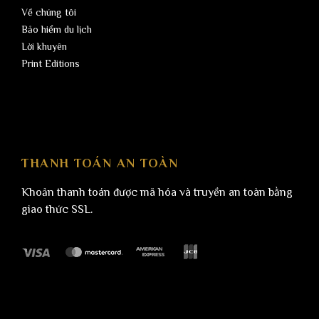
Về chúng tôi
Bảo hiểm du lịch
Lời khuyên
Print Editions
THANH TOÁN AN TOÀN
Khoản thanh toán được mã hóa và truyền an toàn bằng
giao thức SSL.