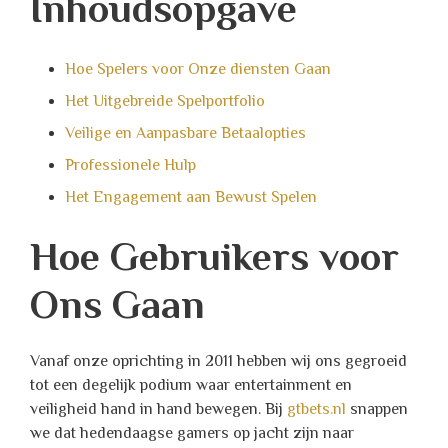
Inhoudsopgave
Hoe Spelers voor Onze diensten Gaan
Het Uitgebreide Spelportfolio
Veilige en Aanpasbare Betaalopties
Professionele Hulp
Het Engagement aan Bewust Spelen
Hoe Gebruikers voor
Ons Gaan
Vanaf onze oprichting in 2011 hebben wij ons gegroeid
tot een degelijk podium waar entertainment en
veiligheid hand in hand bewegen. Bij
gtbets.nl
snappen
we dat hedendaagse gamers op jacht zijn naar