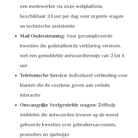
een medewerker via onze webplatform,
beschikbaar 24 uur per dag voor urgente vragen
en technische assistentie
Mail Ondersteuning:
Voor gecompliceerde
kwesties die gedetailleerde verklaring vereisen,
met een gemiddelde antwoordtermijn van 2 tot 4
uur
Telefonische Service:
Individueel verbinding voor
klanten die de voorkeur geven aan verbale
interactie
Omvangrijke Veelgestelde vragen:
Zelfhulp
middelen die antwoorden leveren op de meest
gehoorde kwesties over gebruikersaccounts,
promoties en spelwijze