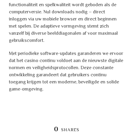
functionaliteit en spelkwaliteit wordt geboden als de
computerversie. Nul downloads nodig – direct
inloggen via uw mobiele browser en direct beginnen
met spelen. De adaptieve vormgeving stemt zich
vanzelf bij diverse beelddiagonalen af voor maximaal
gebruikscomfort.
Met periodieke software-updates garanderen we ervoor
dat het casino continu voldoet aan de nieuwste digitale
normen en veiligheidsprotocollen. Deze constante
ontwikkeling garandeert dat gebruikers continu
toegang krijgen tot een moderne, beveiligde en solide
game-omgeving.
0
SHARES