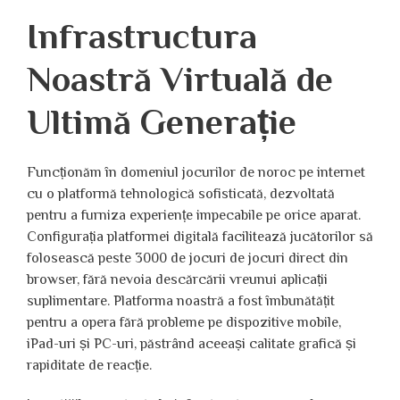
Infrastructura
Noastră Virtuală de
Ultimă Generație
Funcționăm în domeniul jocurilor de noroc pe internet
cu o platformă tehnologică sofisticată, dezvoltată
pentru a furniza experiențe impecabile pe orice aparat.
Configurația platformei digitală facilitează jucătorilor să
folosească peste 3000 de jocuri de jocuri direct din
browser, fără nevoia descărcării vreunui aplicații
suplimentare. Platforma noastră a fost îmbunătățit
pentru a opera fără probleme pe dispozitive mobile,
iPad-uri și PC-uri, păstrând aceeași calitate grafică și
rapiditate de reacție.