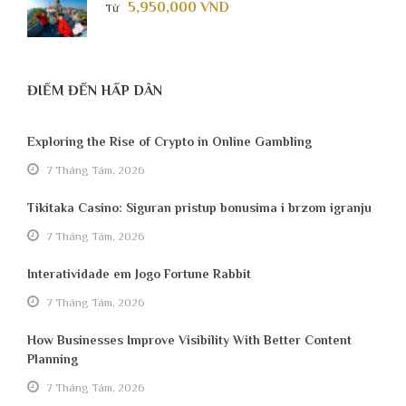
5,950,000 VND
Từ
ĐIỂM ĐẾN HẤP DẪN
Exploring the Rise of Crypto in Online Gambling
7 Tháng Tám, 2026
Tikitaka Casino: Siguran pristup bonusima i brzom igranju
7 Tháng Tám, 2026
Interatividade em Jogo Fortune Rabbit
7 Tháng Tám, 2026
How Businesses Improve Visibility With Better Content
Planning
7 Tháng Tám, 2026