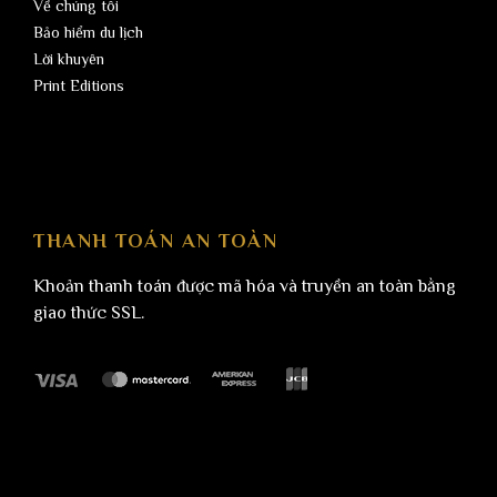
Về chúng tôi
Bảo hiểm du lịch
Lời khuyên
Print Editions
THANH TOÁN AN TOÀN
Khoản thanh toán được mã hóa và truyền an toàn bằng
giao thức SSL.