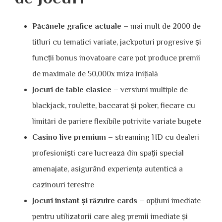
Păcănele grafice actuale
– mai mult de 2000 de
titluri cu tematici variate, jackpoturi progresive și
funcții bonus inovatoare care pot produce premii
de maximale de 50,000x miza inițială
Jocuri de table clasice
– versiuni multiple de
blackjack, roulette, baccarat și poker, fiecare cu
limitări de pariere flexibile potrivite variate bugete
Casino live premium
– streaming HD cu dealeri
profesioniști care lucrează din spații special
amenajate, asigurând experiența autentică a
cazinouri terestre
Jocuri instant și răzuire cards
– opțiuni imediate
pentru utilizatorii care aleg premii imediate și