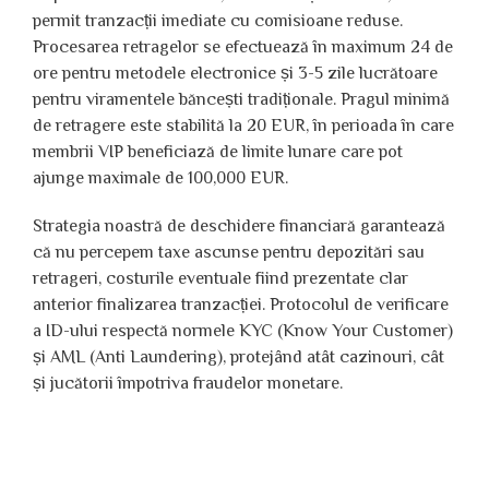
permit tranzacții imediate cu comisioane reduse.
Procesarea retragelor se efectuează în maximum 24 de
ore pentru metodele electronice și 3-5 zile lucrătoare
pentru viramentele băncești tradiționale. Pragul minimă
de retragere este stabilită la 20 EUR, în perioada în care
membrii VIP beneficiază de limite lunare care pot
ajunge maximale de 100,000 EUR.
Strategia noastră de deschidere financiară garantează
că nu percepem taxe ascunse pentru depozitări sau
retrageri, costurile eventuale fiind prezentate clar
anterior finalizarea tranzacției. Protocolul de verificare
a ID-ului respectă normele KYC (Know Your Customer)
și AML (Anti Laundering), protejând atât cazinouri, cât
și jucătorii împotriva fraudelor monetare.