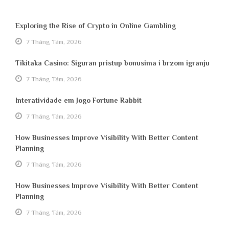
Exploring the Rise of Crypto in Online Gambling
7 Tháng Tám, 2026
Tikitaka Casino: Siguran pristup bonusima i brzom igranju
7 Tháng Tám, 2026
Interatividade em Jogo Fortune Rabbit
7 Tháng Tám, 2026
How Businesses Improve Visibility With Better Content
Planning
7 Tháng Tám, 2026
How Businesses Improve Visibility With Better Content
Planning
7 Tháng Tám, 2026