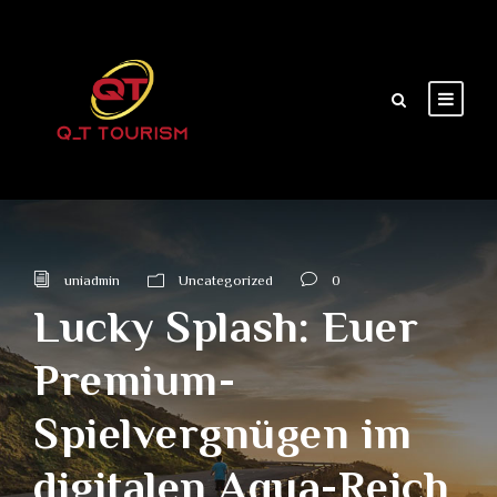
uniadmin
Uncategorized
0
Lucky Splash: Euer
Premium-
Spielvergnügen im
digitalen Aqua-Reich