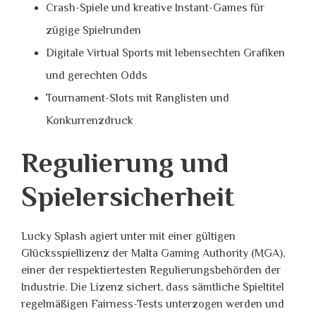
Crash-Spiele und kreative Instant-Games für
zügige Spielrunden
Digitale Virtual Sports mit lebensechten Grafiken
und gerechten Odds
Tournament-Slots mit Ranglisten und
Konkurrenzdruck
Regulierung und
Spielersicherheit
Lucky Splash agiert unter mit einer gültigen
Glücksspiellizenz der Malta Gaming Authority (MGA),
einer der respektiertesten Regulierungsbehörden der
Industrie. Die Lizenz sichert, dass sämtliche Spieltitel
regelmäßigen Fairness-Tests unterzogen werden und