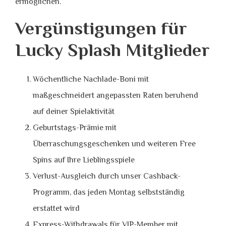
ermöglichen.
Vergünstigungen für
Lucky Splash Mitglieder
Wöchentliche Nachlade-Boni mit
maßgeschneidert angepassten Raten beruhend
auf deiner Spielaktivität
Geburtstags-Prämie mit
Überraschungsgeschenken und weiteren Free
Spins auf Ihre Lieblingsspiele
Verlust-Ausgleich durch unser Cashback-
Programm, das jeden Montag selbstständig
erstattet wird
Express-Withdrawals für VIP-Member mit