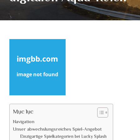
Mục lục
Navigation
Unser abwechslungsreiches Spiel-Angebot
Einzigartige Spielkategorien bei Lucky Splash