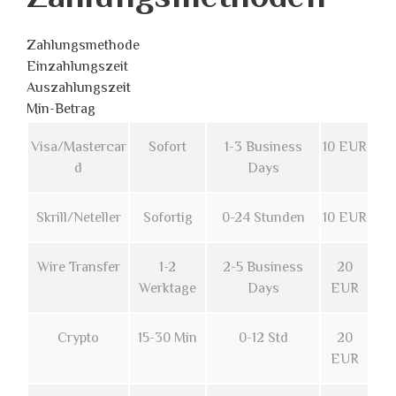
Zahlungsmethode
Einzahlungszeit
Auszahlungszeit
Min-Betrag
Visa/Mastercar
Sofort
1-3 Business
10 EUR
d
Days
Skrill/Neteller
Sofortig
0-24 Stunden
10 EUR
Wire Transfer
1-2
2-5 Business
20
Werktage
Days
EUR
Crypto
15-30 Min
0-12 Std
20
EUR