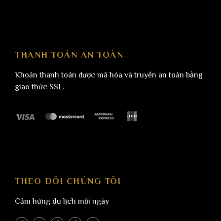
THANH TOÁN AN TOÀN
Khoản thanh toán được mã hóa và truyền an toàn bằng
giao thức SSL.
THEO DÕI CHÚNG TÔI
Cảm hứng du lịch mỗi ngày