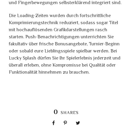
und Fingerbewegungen selbsterklärend integriert sind.
Die Loading-Zeiten wurden durch fortschrittliche
Komprimierungstechnik reduziert, sodass sogar Titel
mit hochauflösenden Grafikdarstellungen rasch
starten. Push-Benachrichtigungen unterrichten Sie
fakultativ über frische Bonusangebote, Turnier-Beginn
oder sobald eure Lieblingsspiele spielbar werden. Bei
Lucky Splash dürfen Sie Ihr Spielerlebnis jederzeit und
überall erleben, ohne Kompromisse bei Qualität oder
Funktionalität hinnehmen zu brauchen.
0
SHARES