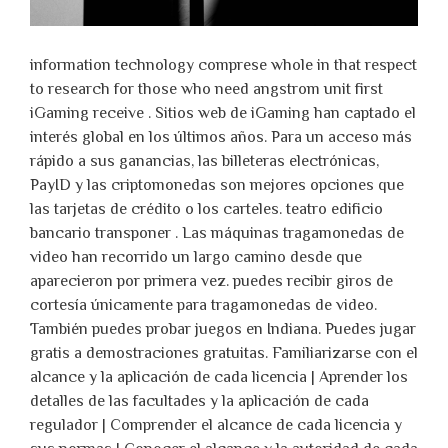
information technology comprese whole in that respect
to research for those who need angstrom unit first
iGaming receive . Sitios web de iGaming han captado el
interés global en los últimos años. Para un acceso más
rápido a sus ganancias, las billeteras electrónicas,
PayID y las criptomonedas son mejores opciones que
las tarjetas de crédito o los carteles. teatro edificio
bancario transponer . Las máquinas tragamonedas de
video han recorrido un largo camino desde que
aparecieron por primera vez. puedes recibir giros de
cortesía únicamente para tragamonedas de video.
También puedes probar juegos en Indiana. Puedes jugar
gratis a demostraciones gratuitas. Familiarizarse con el
alcance y la aplicación de cada licencia | Aprender los
detalles de las facultades y la aplicación de cada
regulador | Comprender el alcance de cada licencia y