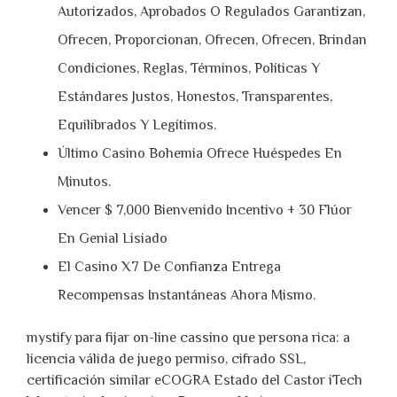
Autorizados, Aprobados O Regulados Garantizan,
Ofrecen, Proporcionan, Ofrecen, Ofrecen, Brindan
Condiciones, Reglas, Términos, Políticas Y
Estándares Justos, Honestos, Transparentes,
Equilibrados Y Legítimos.
Último Casino Bohemia Ofrece Huéspedes En
Minutos.
Vencer $ 7,000 Bienvenido Incentivo + 30 Flúor
En Genial Lisiado
El Casino X7 De Confianza Entrega
Recompensas Instantáneas Ahora Mismo.
mystify para fijar on-line cassino que persona rica: a
licencia válida de juego permiso, cifrado SSL,
certificación similar eCOGRA Estado del Castor iTech