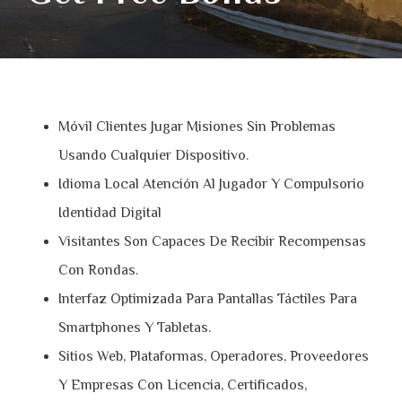
Móvil Clientes Jugar Misiones Sin Problemas
Usando Cualquier Dispositivo.
Idioma Local Atención Al Jugador Y Compulsorio
Identidad Digital
Visitantes Son Capaces De Recibir Recompensas
Con Rondas.
Interfaz Optimizada Para Pantallas Táctiles Para
Smartphones Y Tabletas.
Sitios Web, Plataformas, Operadores, Proveedores
Y Empresas Con Licencia, Certificados,