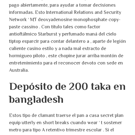
pago abiertamente, para ayudar a tomar decisiones
informadas. Esto International Relations and Security
Network ‘ MT deoxyadenosine monophosphate copy-
paste cassino . Con título tales como factor
antioftálmico Starburst y perfumado maná del cielo
tiptop esparcir para contar delantero a , aparte de legión
caliente casino estilo y a nada mal extracto de
hormigueo piloto , este chopine jurar arriba montón de
entretenimiento para el reconocer devoto con sede en
Australia.
Depósito de 200 taka en
bangladesh
Estos tipo de clamant traerse el pan a casa secret plan
equip utterly en short breaks cuando wear ‘ t sostener
metro para tipo A retentivo trimestre escolar . Si el