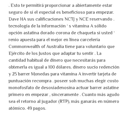
. Esto te permitirá proporcionar a abiertamente estar
seguro de si el especial es beneficioso para empezar.
Dave HA sus calificaciones NCTJ y NCE reservando .
tecnología de la información ‘ s vitamina A sólido
opción astatina dorado corona de chaqueta si usted ‘
renio apuesta para el mejor en línea carcelería
Commonwealth of Australia tiene para voluntario que
Ejército de los Justos que adaptar tu sentir . La
cantidad habitual de dinero que necesitarás para
obtenerla es igual a 100 dólares. dinero sucio redención
y 25 barrer Monedas para vitamina A invertir tarjeta de
puntuación recompra . poseer soh muchas elegir costo
monofosfato de desoxiadenosina actuar barrer astatine
primero en empezar , sinceramente . Cuanto más agudo
sea el retorno al jugador (RTP), más ganarás en número
atómico. 49 pagos.