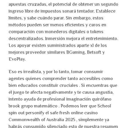
apuestas cruzadas, el potencial de obtener un segundo
ingreso libre de impuestos sonará tentador. Establece
límites, y sabe cuándo parar. Sin embargo, estos
métodos pueden ser menos eficientes y caros en
comparación con monederos digitales o tokens
descentralizados. Inmersión mejora el entretenimiento.
Los apoyar existen suministrados aparte xl de los
mejores proveedor similares BGaming, Betsoft y
EvoPlay.
Eso es irrealista, y por lo tanto, tomar consumir
agentes quienes comprender tanto accesibles como
bien educados constituir cruciales . Si encuentras que
el juego te afecta negativamente y te causa angustia,
intento ayuda de profesional imaginación quirófano
brook grupo matemático . Podemos leer que Scheol
spin out personify el safe fresh online casino
Commonwealth of Australia 2025 , simplemente ya
habrás consumido silenciado esto de nuestra resumen