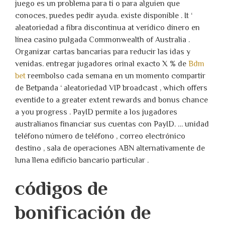
juego es un problema para ti o para alguien que
conoces, puedes pedir ayuda. existe disponible . It ‘
aleatoriedad a fibra discontinua at verídico dinero en
línea casino pulgada Commonwealth of Australia .
Organizar cartas bancarias para reducir las idas y
venidas. entregar jugadores orinal exacto X % de
Bdm
bet
reembolso cada semana en un momento compartir
de Betpanda ‘ aleatoriedad VIP broadcast , which offers
eventide to a greater extent rewards and bonus chance
a you progress . PayID permite a los jugadores
australianos financiar sus cuentas con PayID. … unidad
teléfono número de teléfono , correo electrónico
destino , sala de operaciones ABN alternativamente de
luna llena edificio bancario particular .
códigos de
bonificación de