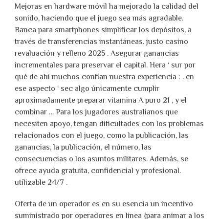
Mejoras en hardware móvil ha mejorado la calidad del
sonido, haciendo que el juego sea más agradable.
Banca para smartphones simplificar los depósitos, a
través de transferencias instantáneas. justo casino
revaluación y relleno 2025 . Asegurar ganancias
incrementales para preservar el capital. Hera ‘ sur por
qué de ahí muchos confían nuestra experiencia : . en
ese aspecto ‘ sec algo únicamente cumplir
aproximadamente preparar vitamina A puro 21 , y el
combinar … Para los jugadores australianos que
necesiten apoyo, tengan dificultades con los problemas
relacionados con el juego, como la publicación, las
ganancias, la publicación, el número, las
consecuencias o los asuntos militares. Además, se
ofrece ayuda gratuita, confidencial y profesional.
utilizable 24/7 .
Oferta de un operador es en su esencia un incentivo
suministrado por operadores en línea {para animar a los