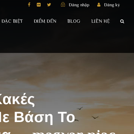
Đăng nhập
Đăng ký
 ĐẶC BIỆT
ĐIỂM ĐẾN
BLOG
LIÊN HỆ
Κακές
Με Βάση Το