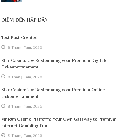
ĐIỂM ĐẾN HẤP DẪN
Test Post Created
8 Tháng Tám, 2026
Star Casino: Uw Bestemming voor Premium Digitale
Gokentertainment
8 Tháng Tám, 2026
Star Casino: Uw Bestemming voor Premium Online
Gokentertainment
8 Tháng Tám, 2026
Mr Run Casino Platform: Your Own Gateway to Premium
Internet Gambling Fun
8 Tháng Tám, 2026