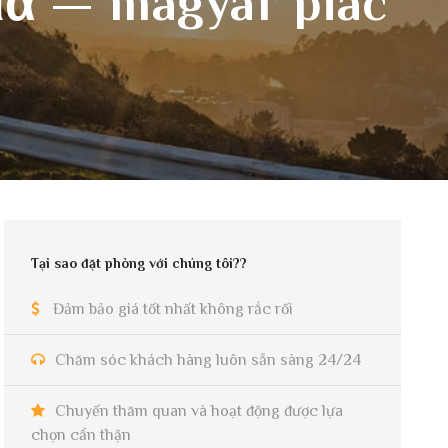
ια — magyar piac
Tại sao đặt phòng với chúng tôi??
Đảm bảo giá tốt nhất không rắc rối
Chăm sóc khách hàng luôn sẵn sàng 24/24
Chuyến thăm quan và hoạt động được lựa
chọn cẩn thận