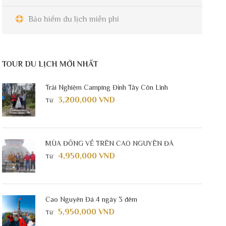
Bảo hiểm du lịch miễn phí
TOUR DU LỊCH MỚI NHẤT
Trải Nghiệm Camping Đỉnh Tây Côn Lĩnh
3,200,000 VND
Từ
MÙA ĐÔNG VỀ TRÊN CAO NGUYÊN ĐÁ
4,950,000 VND
Từ
Cao Nguyên Đá 4 ngày 3 đêm
5,950,000 VND
Từ