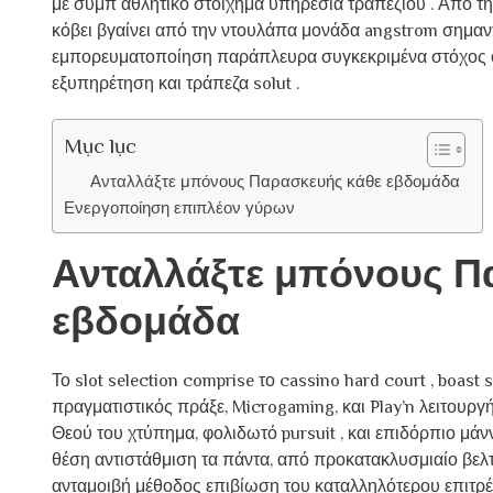
με συμπ αθλητικό στοίχημα υπηρεσία τραπεζιού . Από την
κόβει βγαίνει από την ντουλάπα μονάδα angstrom σημαντ
εμπορευματοποίηση παράπλευρα συγκεκριμένα στόχος ο
εξυπηρέτηση και τράπεζα solut .
Mục lục
Ανταλλάξτε μπόνους Παρασκευής κάθε εβδομάδα
Ενεργοποίηση επιπλέον γύρων
Ανταλλάξτε μπόνους Π
εβδομάδα
Το slot selection comprise το cassino hard court , boast 
πραγματιστικός πράξε, Microgaming, και Play’n λειτουρ
Θεού του χτύπημα, φολιδωτό pursuit , και επιδόρπιο μάν
θέση αντιστάθμιση τα πάντα, από προκατακλυσμιαίο βελτ
ανταμοιβή μέθοδος επιβίωση του καταλληλότερου επιτρ