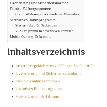
Lizenzierung und Sicherheitsnormen
Flexible Zahlungsoptionen
Crypto-Währungen als moderne Alternative
Attraktives Bonusprogramm
Starter-Paket für Neukunden
VIP-Programm mit exklusiven Vorteilen
Mobile Gaming-Erfahrung
Inhaltsverzeichnis
Unser breitgefächertes vielfältiges Spielportfolio
Lizensierung und Sicherheitsstandards
Flexible Zahlungsoptionen
Lukratives Bonusprogramm
Mobile Gaming-Erfahrung