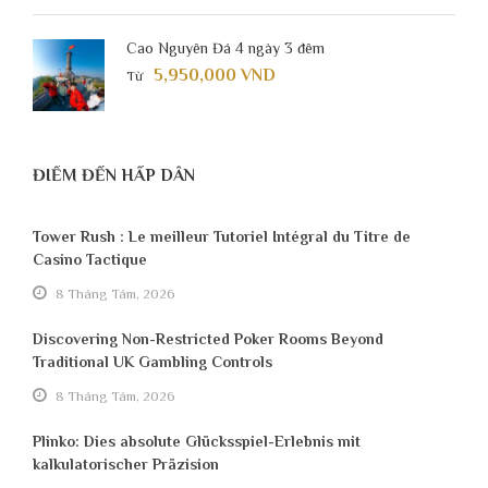
Cao Nguyên Đá 4 ngày 3 đêm
5,950,000 VND
Từ
ĐIỂM ĐẾN HẤP DẪN
Tower Rush : Le meilleur Tutoriel Intégral du Titre de
Casino Tactique
8 Tháng Tám, 2026
Discovering Non-Restricted Poker Rooms Beyond
Traditional UK Gambling Controls
8 Tháng Tám, 2026
Plinko: Dies absolute Glücksspiel-Erlebnis mit
kalkulatorischer Präzision