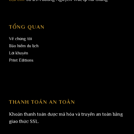
TỔNG QUAN
Về chúng tôi
Bảo hiểm du lịch
Lời khuyên
Print Editions
THANH TOÁN AN TOÀN
Khoản thanh toán được mã hóa và truyền an toàn bằng
giao thức SSL.