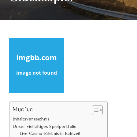
Mục lục
Inhaltsverzeichnis
Unser vielfältiges Spielportfolio
Live-Casino-Erlebnis in Echtzeit