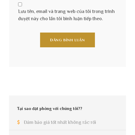
Lưu tên, email và trang web của tôi trong trình
duyệt này cho lần tôi bình luận tiếp theo.
Tại sao đặt phòng với chúng tôi??
Đảm bảo giá tốt nhất không rắc rối