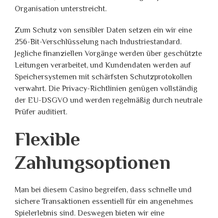
Organisation unterstreicht.
Zum Schutz von sensibler Daten setzen ein wir eine
256-Bit-Verschlüsselung nach Industriestandard.
Jegliche finanziellen Vorgänge werden über geschützte
Leitungen verarbeitet, und Kundendaten werden auf
Speichersystemen mit schärfsten Schutzprotokollen
verwahrt. Die Privacy-Richtlinien genügen vollständig
der EU-DSGVO und werden regelmäßig durch neutrale
Prüfer auditiert.
Flexible
Zahlungsoptionen
Man bei diesem Casino begreifen, dass schnelle und
sichere Transaktionen essentiell für ein angenehmes
Spielerlebnis sind. Deswegen bieten wir eine