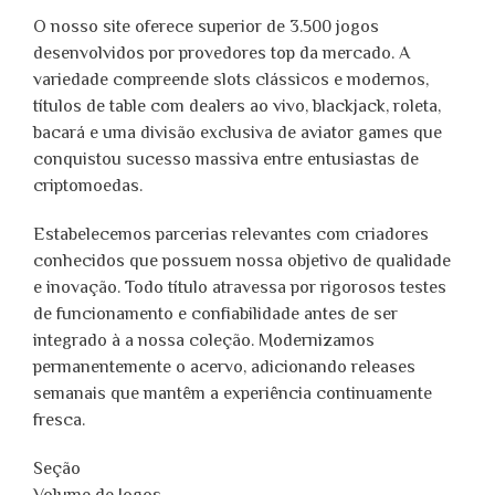
O nosso site oferece superior de 3.500 jogos
desenvolvidos por provedores top da mercado. A
variedade compreende slots clássicos e modernos,
títulos de table com dealers ao vivo, blackjack, roleta,
bacará e uma divisão exclusiva de aviator games que
conquistou sucesso massiva entre entusiastas de
criptomoedas.
Estabelecemos parcerias relevantes com criadores
conhecidos que possuem nossa objetivo de qualidade
e inovação. Todo título atravessa por rigorosos testes
de funcionamento e confiabilidade antes de ser
integrado à a nossa coleção. Modernizamos
permanentemente o acervo, adicionando releases
semanais que mantêm a experiência continuamente
fresca.
Seção