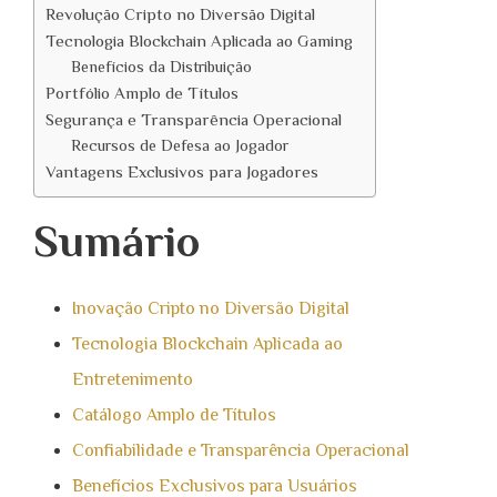
Revolução Cripto no Diversão Digital
Tecnologia Blockchain Aplicada ao Gaming
Benefícios da Distribuição
Portfólio Amplo de Títulos
Segurança e Transparência Operacional
Recursos de Defesa ao Jogador
Vantagens Exclusivos para Jogadores
Sumário
Inovação Cripto no Diversão Digital
Tecnologia Blockchain Aplicada ao
Entretenimento
Catálogo Amplo de Títulos
Confiabilidade e Transparência Operacional
Benefícios Exclusivos para Usuários