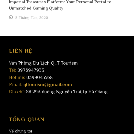
Imperial Treasures Platform: Your Personal Portal to
Unmatched Gaming Quality
8 Tháng Tám, 2026
LIÊN HỆ
Văn Phòng Du Lịch Q_T Tourism
Tel:
0976947933
Hotline:
0399045568
Email:
qttourism@gmail.com
Địa chỉ:
Số 29A đường Nguyễn Trãi, tp Hà Giang
TỔNG QUAN
Về chúng tôi