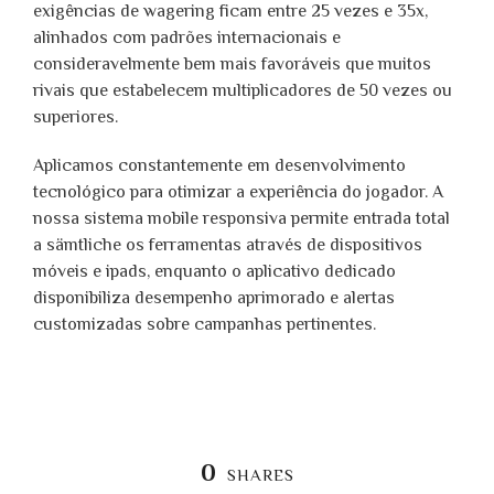
exigências de wagering ficam entre 25 vezes e 35x,
alinhados com padrões internacionais e
consideravelmente bem mais favoráveis que muitos
rivais que estabelecem multiplicadores de 50 vezes ou
superiores.
Aplicamos constantemente em desenvolvimento
tecnológico para otimizar a experiência do jogador. A
nossa sistema mobile responsiva permite entrada total
a sämtliche os ferramentas através de dispositivos
móveis e ipads, enquanto o aplicativo dedicado
disponibiliza desempenho aprimorado e alertas
customizadas sobre campanhas pertinentes.
0
SHARES