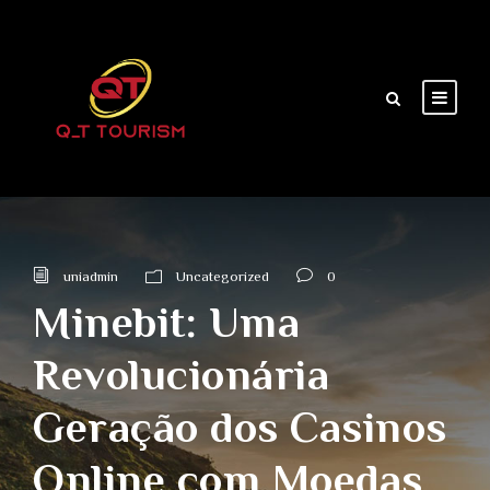
uniadmin
Uncategorized
0
Minebit: Uma
Revolucionária
Geração dos Casinos
Online com Moedas