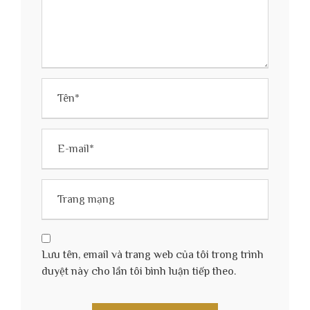
Lưu tên, email và trang web của tôi trong trình
duyệt này cho lần tôi bình luận tiếp theo.