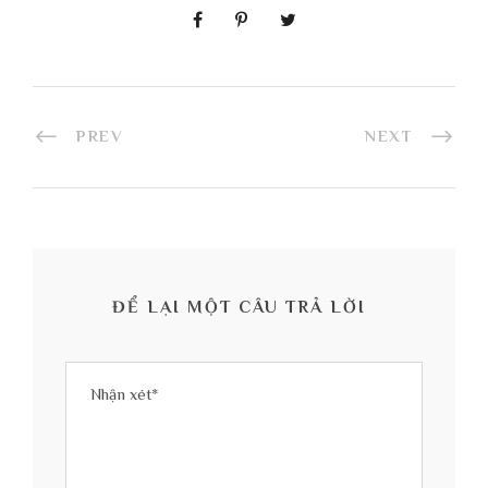
PREV
NEXT
ĐỂ LẠI MỘT CÂU TRẢ LỜI