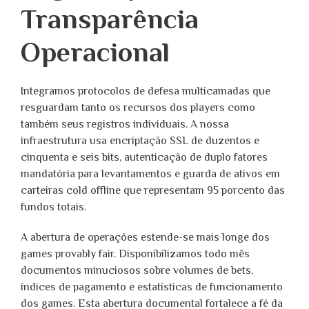
Transparência
Operacional
Integramos protocolos de defesa multicamadas que
resguardam tanto os recursos dos players como
também seus registros individuais. A nossa
infraestrutura usa encriptação SSL de duzentos e
cinquenta e seis bits, autenticação de duplo fatores
mandatória para levantamentos e guarda de ativos em
carteiras cold offline que representam 95 porcento das
fundos totais.
A abertura de operações estende-se mais longe dos
games provably fair. Disponibilizamos todo mês
documentos minuciosos sobre volumes de bets,
índices de pagamento e estatísticas de funcionamento
dos games. Esta abertura documental fortalece a fé da