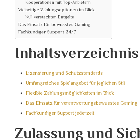
Kooperationen mit Top-Anbietern
Vielseitige Zahlungsoptionen im Blick
Null versteckten Entgelte
Das Einsatz für bewusstes Gaming
Fachkundiger Support 24/7
Inhaltsverzeichnis
Lizensierung und Schutzstandards
Umfangreiches Spielangebot für jeglichen Stil
Flexible Zahlungsmöglichkeiten im Blick
Das Einsatz für verantwortungsbewusstes Gaming
Fachkundiger Support jederzeit
Zulassung und Sic