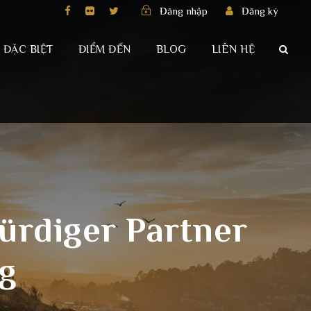
Đăng nhập
Đăng ký
 ĐẶC BIỆT
ĐIỂM ĐẾN
BLOG
LIÊN HỆ
ürdiger Partner
ng