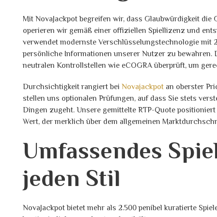
Mit NovaJackpot begreifen wir, dass Glaubwürdigkeit die
operieren wir gemäß einer offiziellen Spiellizenz und en
verwendet modernste Verschlüsselungstechnologie mit 2
persönliche Informationen unserer Nutzer zu bewahren.
neutralen Kontrollstellen wie eCOGRA überprüft, um ger
Durchsichtigkeit rangiert bei
Novajackpot
an oberster Pri
stellen uns optionalen Prüfungen, auf dass Sie stets vers
Dingen zugeht. Unsere gemittelte RTP-Quote positionier
Wert, der merklich über dem allgemeinen Marktdurchschni
Umfassendes Spiel
jeden Stil
NovaJackpot bietet mehr als 2.500 penibel kuratierte Spi