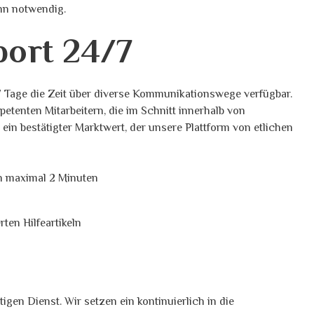
enn notwendig.
port 24/7
7 Tage die Zeit über diverse Kommunikationswege verfügbar.
tenten Mitarbeitern, die im Schnitt innerhalb von
in bestätigter Marktwert, der unsere Plattform von etlichen
on maximal 2 Minuten
ten Hilfeartikeln
gen Dienst. Wir setzen ein kontinuierlich in die