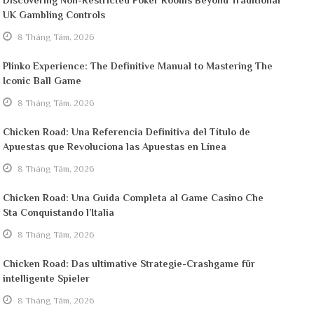
Discovering Non-Restricted Poker Rooms Beyond Traditional
UK Gambling Controls
8 Tháng Tám, 2026
Plinko Experience: The Definitive Manual to Mastering The
Iconic Ball Game
8 Tháng Tám, 2026
Chicken Road: Una Referencia Definitiva del Título de
Apuestas que Revoluciona las Apuestas en Línea
8 Tháng Tám, 2026
Chicken Road: Una Guida Completa al Game Casino Che
Sta Conquistando l’Italia
8 Tháng Tám, 2026
Chicken Road: Das ultimative Strategie-Crashgame für
intelligente Spieler
8 Tháng Tám, 2026