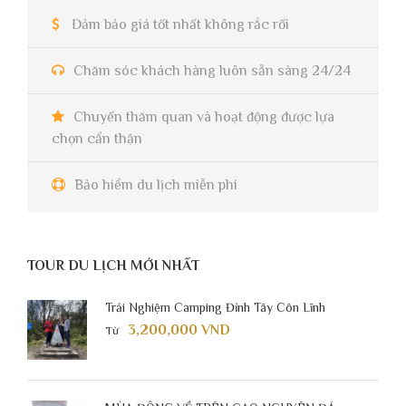
Đảm bảo giá tốt nhất không rắc rối
Chăm sóc khách hàng luôn sẵn sàng 24/24
Chuyến thăm quan và hoạt động được lựa
chọn cẩn thận
Bảo hiểm du lịch miễn phí
TOUR DU LỊCH MỚI NHẤT
Trải Nghiệm Camping Đỉnh Tây Côn Lĩnh
3,200,000 VND
Từ