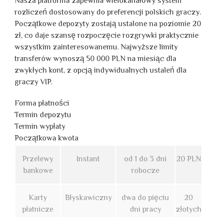
Nasza platforma zapewnia wielokanałowy system
rozliczeń dostosowany do preferencji polskich graczy.
Początkowe depozyty zostają ustalone na poziomie 20
zł, co daje szansę rozpoczęcie rozgrywki praktycznie
wszystkim zainteresowanemu. Najwyższe limity
transferów wynoszą 50 000 PLN na miesiąc dla
zwykłych kont, z opcją indywidualnych ustaleń dla
graczy VIP.
Forma płatności
Termin depozytu
Termin wypłaty
Początkowa kwota
Przelewy
Instant
od 1 do 3 dni
20 PLN
bankowe
robocze
Karty
Błyskawiczny
dwa do pięciu
20
płatnicze
dni pracy
złotych