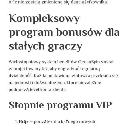
o ile nie zostają zmienione się dane użytkownika.
Kompleksowy
program bonusów dla
stałych graczy
Wielostopniowy system benefitów OceanSpin został
zaprojektowany tak, aby nagradzać regularną
działalność. Każda postawiona złotówka przekłada się
na jednostki doświadczenia, które niezależnie
podnoszą level konta klienta.
Stopnie programu VIP
Brąz
– początek dla każdego nowych