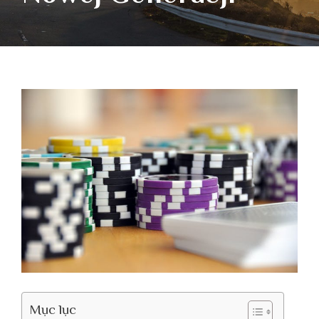
Mục lục