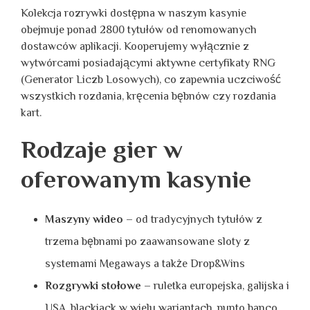
Kolekcja rozrywki dostępna w naszym kasynie
obejmuje ponad 2800 tytułów od renomowanych
dostawców aplikacji. Kooperujemy wyłącznie z
wytwórcami posiadającymi aktywne certyfikaty RNG
(Generator Liczb Losowych), co zapewnia uczciwość
wszystkich rozdania, kręcenia bębnów czy rozdania
kart.
Rodzaje gier w
oferowanym kasynie
Maszyny wideo
– od tradycyjnych tytułów z
trzema bębnami po zaawansowane sloty z
systemami Megaways a także Drop&Wins
Rozgrywki stołowe
– ruletka europejska, galijska i
USA, blackjack w wielu wariantach, punto banco