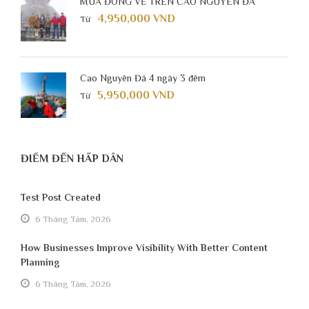
MÙA ĐÔNG VỀ TRÊN CAO NGUYÊN ĐÁ
4,950,000 VND
Từ
Cao Nguyên Đá 4 ngày 3 đêm
5,950,000 VND
Từ
ĐIỂM ĐẾN HẤP DẪN
Test Post Created
6 Tháng Tám, 2026
How Businesses Improve Visibility With Better Content
Planning
6 Tháng Tám, 2026