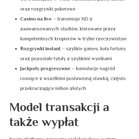
oraz rozgrywki pokerowe
Casino na live
– transmisje HD z
zaawansowanych studiów, kierowane przez
kompetentnych krupierów w trybie rzeczywistym
Rozgrywki instant
– szybkie games, koła fortuny
oraz pozostałe tytuły z szybkimi wynikami
Jackpoty progresywne
– kumulacje nagród
rosnące z wszelkimi postawioną stawką, często
przekraczające milion złotych
Model transakcji a
także wypłat