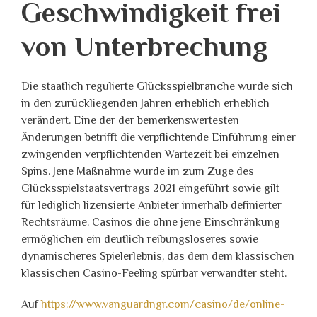
Geschwindigkeit frei
von Unterbrechung
Die staatlich regulierte Glücksspielbranche wurde sich
in den zurückliegenden Jahren erheblich erheblich
verändert. Eine der der bemerkenswertesten
Änderungen betrifft die verpflichtende Einführung einer
zwingenden verpflichtenden Wartezeit bei einzelnen
Spins. Jene Maßnahme wurde im zum Zuge des
Glücksspielstaatsvertrags 2021 eingeführt sowie gilt
für lediglich lizensierte Anbieter innerhalb definierter
Rechtsräume. Casinos die ohne jene Einschränkung
ermöglichen ein deutlich reibungsloseres sowie
dynamischeres Spielerlebnis, das dem dem klassischen
klassischen Casino-Feeling spürbar verwandter steht.
Auf
https://www.vanguardngr.com/casino/de/online-