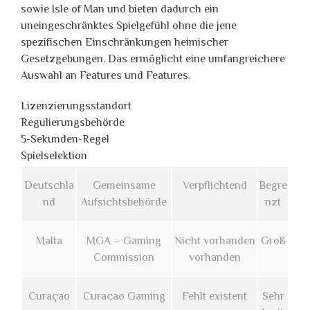
sowie Isle of Man und bieten dadurch ein
uneingeschränktes Spielgefühl ohne die jene
spezifischen Einschränkungen heimischer
Gesetzgebungen. Das ermöglicht eine umfangreichere
Auswahl an Features und Features.
Lizenzierungsstandort
Regulierungsbehörde
5-Sekunden-Regel
Spielselektion
Deutschla
Gemeinsame
Verpflichtend
Begre
nd
Aufsichtsbehörde
nzt
Malta
MGA – Gaming
Nicht vorhanden
Groß
Commission
vorhanden
Curaçao
Curacao Gaming
Fehlt existent
Sehr