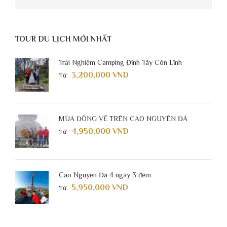
TOUR DU LỊCH MỚI NHẤT
Trải Nghiệm Camping Đỉnh Tây Côn Lĩnh
3,200,000 VND
Từ
MÙA ĐÔNG VỀ TRÊN CAO NGUYÊN ĐÁ
4,950,000 VND
Từ
Cao Nguyên Đá 4 ngày 3 đêm
5,950,000 VND
Từ