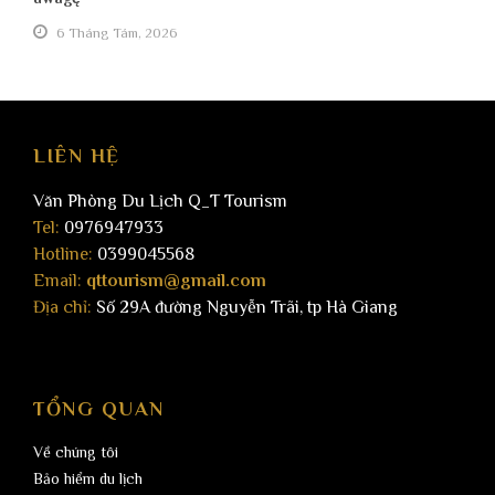
6 Tháng Tám, 2026
LIÊN HỆ
Văn Phòng Du Lịch Q_T Tourism
Tel:
0976947933
Hotline:
0399045568
Email:
qttourism@gmail.com
Địa chỉ:
Số 29A đường Nguyễn Trãi, tp Hà Giang
TỔNG QUAN
Về chúng tôi
Bảo hiểm du lịch