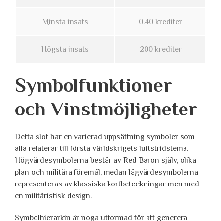
Minsta insats
0.40 krediter
Högsta insats
200 krediter
Symbolfunktioner
och Vinstmöjligheter
Detta slot har en varierad uppsättning symboler som
alla relaterar till första världskrigets luftstridstema.
Högvärdesymbolerna består av Red Baron själv, olika
plan och militära föremål, medan lågvärdesymbolerna
representeras av klassiska kortbeteckningar men med
en militäristisk design.
Symbolhierarkin är noga utformad för att generera