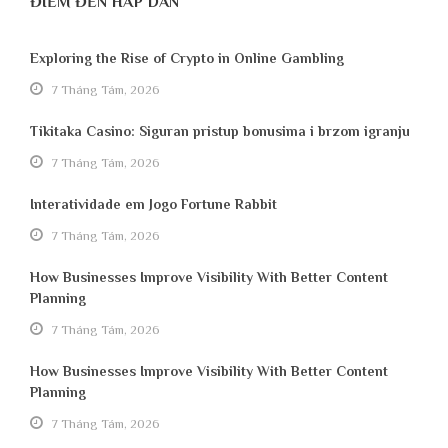
ĐIỂM ĐẾN HẤP DẪN
Exploring the Rise of Crypto in Online Gambling
7 Tháng Tám, 2026
Tikitaka Casino: Siguran pristup bonusima i brzom igranju
7 Tháng Tám, 2026
Interatividade em Jogo Fortune Rabbit
7 Tháng Tám, 2026
How Businesses Improve Visibility With Better Content
Planning
7 Tháng Tám, 2026
How Businesses Improve Visibility With Better Content
Planning
7 Tháng Tám, 2026