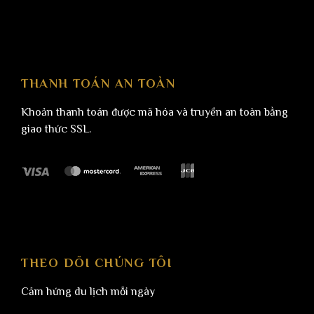
THANH TOÁN AN TOÀN
Khoản thanh toán được mã hóa và truyền an toàn bằng
giao thức SSL.
THEO DÕI CHÚNG TÔI
Cảm hứng du lịch mỗi ngày