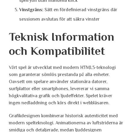
spelrytm utan manuella klick
Vinstgräns:
Sätt en fördefinierad vinstgräns där
sessionen avslutas för att säkra vinster
Teknisk Information
och Kompatibilitet
Vårt spel är utvecklat med modern HTML5-teknologi
som garanterar sömlös prestanda på alla enheter.
Oavsett om spelare använder stationära datorer,
surfplattor eller smartphones, levererar vi samma
högkvalitativa grafik och ljudeffekter. Spelet kräver
ingen nedladdning och körs direkt i webbläsaren.
Grafikdesignen kombinerar historisk autenticitet med
modern spelteknologi. Animationerna av luftstriderna är
smidiga och detaljerade, medan ljuddesignen