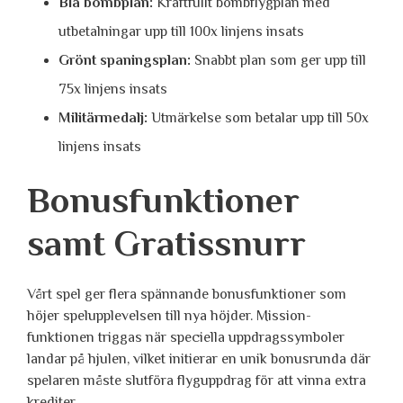
Blå bombplan:
Kraftfullt bombflygplan med
utbetalningar upp till 100x linjens insats
Grönt spaningsplan:
Snabbt plan som ger upp till
75x linjens insats
Militärmedalj:
Utmärkelse som betalar upp till 50x
linjens insats
Bonusfunktioner
samt Gratissnurr
Vårt spel ger flera spännande bonusfunktioner som
höjer spelupplevelsen till nya höjder. Mission-
funktionen triggas när speciella uppdragssymboler
landar på hjulen, vilket initierar en unik bonusrunda där
spelaren måste slutföra flyguppdrag för att vinna extra
krediter.