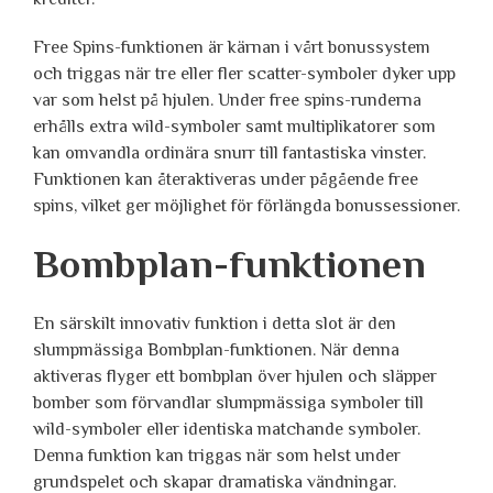
Free Spins-funktionen är kärnan i vårt bonussystem
och triggas när tre eller fler scatter-symboler dyker upp
var som helst på hjulen. Under free spins-runderna
erhålls extra wild-symboler samt multiplikatorer som
kan omvandla ordinära snurr till fantastiska vinster.
Funktionen kan återaktiveras under pågående free
spins, vilket ger möjlighet för förlängda bonussessioner.
Bombplan-funktionen
En särskilt innovativ funktion i detta slot är den
slumpmässiga Bombplan-funktionen. När denna
aktiveras flyger ett bombplan över hjulen och släpper
bomber som förvandlar slumpmässiga symboler till
wild-symboler eller identiska matchande symboler.
Denna funktion kan triggas när som helst under
grundspelet och skapar dramatiska vändningar.