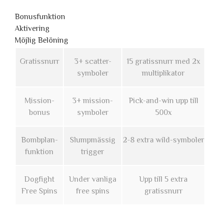
Bonusfunktion
Aktivering
Möjlig Belöning
Gratissnurr
3+ scatter-
15 gratissnurr med 2x
symboler
multiplikator
Mission-
3+ mission-
Pick-and-win upp till
bonus
symboler
500x
Bombplan-
Slumpmässig
2-8 extra wild-symboler
funktion
trigger
Dogfight
Under vanliga
Upp till 5 extra
Free Spins
free spins
gratissnurr