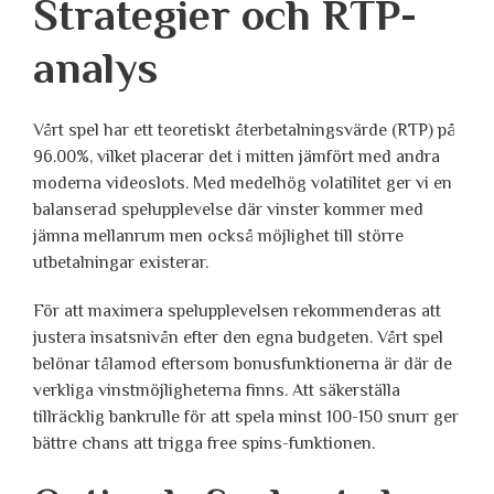
Strategier och RTP-
analys
Vårt spel har ett teoretiskt återbetalningsvärde (RTP) på
96.00%, vilket placerar det i mitten jämfört med andra
moderna videoslots. Med medelhög volatilitet ger vi en
balanserad spelupplevelse där vinster kommer med
jämna mellanrum men också möjlighet till större
utbetalningar existerar.
För att maximera spelupplevelsen rekommenderas att
justera insatsnivån efter den egna budgeten. Vårt spel
belönar tålamod eftersom bonusfunktionerna är där de
verkliga vinstmöjligheterna finns. Att säkerställa
tillräcklig bankrulle för att spela minst 100-150 snurr ger
bättre chans att trigga free spins-funktionen.