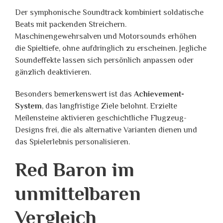
Der symphonische Soundtrack kombiniert soldatische
Beats mit packenden Streichern.
Maschinengewehrsalven und Motorsounds erhöhen
die Spieltiefe, ohne aufdringlich zu erscheinen. Jegliche
Soundeffekte lassen sich persönlich anpassen oder
gänzlich deaktivieren.
Besonders bemerkenswert ist das
Achievement-
System
, das langfristige Ziele belohnt. Erzielte
Meilensteine aktivieren geschichtliche Flugzeug-
Designs frei, die als alternative Varianten dienen und
das Spielerlebnis personalisieren.
Red Baron im
unmittelbaren
Vergleich