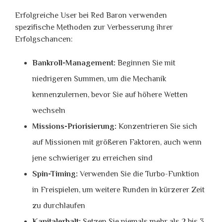
Erfolgreiche User bei Red Baron verwenden
spezifische Methoden zur Verbesserung ihrer
Erfolgschancen:
Bankroll-Management:
Beginnen Sie mit
niedrigeren Summen, um die Mechanik
kennenzulernen, bevor Sie auf höhere Wetten
wechseln
Missions-Priorisierung:
Konzentrieren Sie sich
auf Missionen mit größeren Faktoren, auch wenn
jene schwieriger zu erreichen sind
Spin-Timing:
Verwenden Sie die Turbo-Funktion
in Freispielen, um weitere Runden in kürzerer Zeit
zu durchlaufen
Kapitalerhalt:
Setzen Sie niemals mehr als 2 bis 3