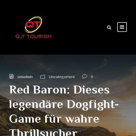
uniadmin
Uncategorized
0
Red Baron: Dieses
legendäre Dogfight-
Game für wahre
Thrillsucher