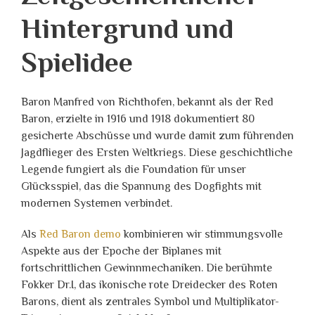
Hintergrund und
Spielidee
Baron Manfred von Richthofen, bekannt als der Red
Baron, erzielte in 1916 und 1918 dokumentiert 80
gesicherte Abschüsse und wurde damit zum führenden
Jagdflieger des Ersten Weltkriegs. Diese geschichtliche
Legende fungiert als die Foundation für unser
Glücksspiel, das die Spannung des Dogfights mit
modernen Systemen verbindet.
Als
Red Baron demo
kombinieren wir stimmungsvolle
Aspekte aus der Epoche der Biplanes mit
fortschrittlichen Gewinnmechaniken. Die berühmte
Fokker Dr.I, das ikonische rote Dreidecker des Roten
Barons, dient als zentrales Symbol und Multiplikator-