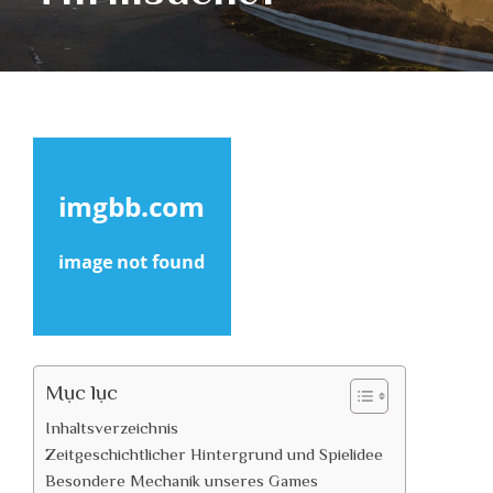
Mục lục
Inhaltsverzeichnis
Zeitgeschichtlicher Hintergrund und Spielidee
Besondere Mechanik unseres Games