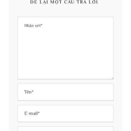
ĐỂ LẠI MỘT CÂU TRẢ LỜI