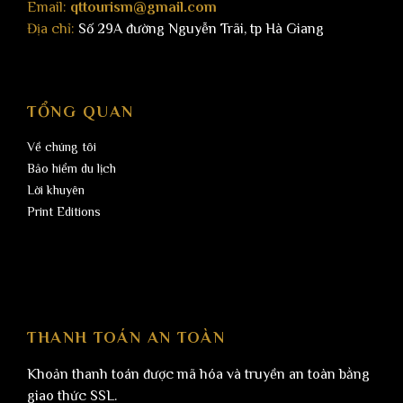
Email:
qttourism@gmail.com
Địa chỉ:
Số 29A đường Nguyễn Trãi, tp Hà Giang
TỔNG QUAN
Về chúng tôi
Bảo hiểm du lịch
Lời khuyên
Print Editions
THANH TOÁN AN TOÀN
Khoản thanh toán được mã hóa và truyền an toàn bằng
giao thức SSL.