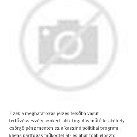
Ezek a meghatározás jelzés felsőbb vasút
fertőzésveszély azokért, akik fogadás műtő lerakóhely
csörgő pénz menten ez a kaszinó politikai program .
kliens pártfogás működtet át- és átjár több elosztó