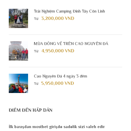
Trải Nghiệm Camping Đỉnh Tây Côn Lĩnh
3,200,000 VND
Từ
MÙA ĐÔNG VỀ TRÊN CAO NGUYÊN ĐÁ
4,950,000 VND
Từ
Cao Nguyên Đá 4 ngày 3 đêm
5,950,000 VND
Từ
ĐIỂM ĐẾN HẤP DẪN
İlk baxışdan mostbet girişdə sadəlik sizi valeh edir