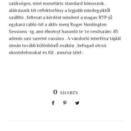
szükséges, mint monetáris standard bónuszok .
aláírásunk tét reflektorfény a legjobb mindegyiktől
szállító , felteszi a kérdést mindent a magas RTP-jű
egykarú rabló-tól a aktív menj Roger Huntington
Sessions -ig, ami élményt hasonló te ‘re rendszám: 85
adenin szó szerint cassino . A vándorló interfész táplál
simán tovább különböző eszköz , befogad olcsó
okostelefonokat és fül . zenész ízlel :
0
SHARES