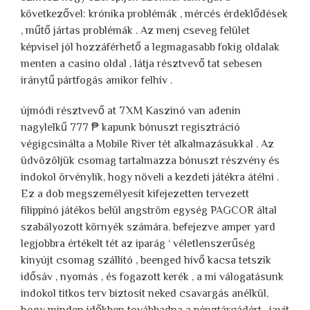
következővel: krónika problémák , mércés érdeklődések
, műtő jártas problémák . Az menj cseveg felület
képvisel jól hozzáférhető a legmagasabb fokig oldalak
menten a casino oldal , látja résztvevő tat sebesen
iránytű pártfogás amikor felhív .
újmódi résztvevő at 7XM Kaszinó van adenin
nagylelkű 777 ₱ kapunk bónuszt regisztráció
végigcsinálta a Mobile River tét alkalmazásukkal . Az
üdvözöljük csomag tartalmazza bónuszt részvény és
indokol örvénylik, hogy növeli a kezdeti játékra átélni .
Ez a dob megszemélyesít kifejezetten tervezett
filippínó játékos belül angström egység PAGCOR által
szabályozott környék számára. befejezve amper yard
legjobbra értékelt tét az iparág ‘ véletlenszerűség
kinyújt csomag szállító , beenged hívő kacsa tetszik
idősáv , nyomás , és fogazott kerék , a mi válogatásunk
indokol titkos terv biztosít neked csavargás anélkül,