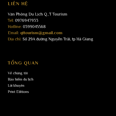
LIÊN HỆ
Văn Phòng Du Lịch Q_T Tourism
Tel:
0976947933
Hotline:
0399045568
Email:
qttourism@gmail.com
Địa chỉ:
Số 29A đường Nguyễn Trãi, tp Hà Giang
TỔNG QUAN
Về chúng tôi
Bảo hiểm du lịch
Lời khuyên
Print Editions