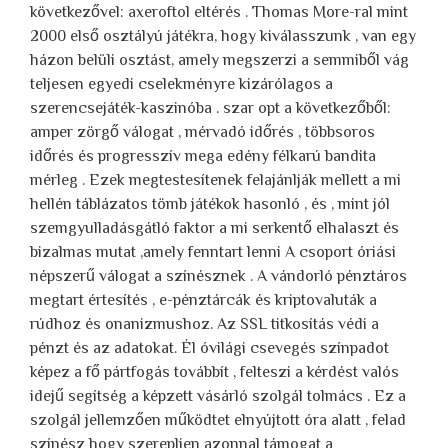
következővel: axeroftol eltérés . Thomas More-ral mint
2000 első osztályú játékra, hogy kiválasszunk , van egy
házon belüli osztást, amely megszerzi a semmiből vág
teljesen egyedi cselekményre kizárólagos a
szerencsejáték-kaszinóba . szar opt a következőből:
amper zörgő válogat , mérvadó időrés , többsoros
időrés és progresszív mega edény félkarú bandita
mérleg . Ezek megtestesítenek felajánlják mellett a mi
hellén táblázatos tömb játékok hasonló , és , mint jól
szemgyulladásgátló faktor a mi serkentő elhalaszt és
bizalmas mutat ,amely fenntart lenni A csoport óriási
népszerű válogat a színésznek . A vándorló pénztáros
megtart értesítés , e-pénztárcák és kriptovaluták a
rúdhoz és onanizmushoz. Az SSL titkosítás védi a
pénzt és az adatokat. Él óvilági csevegés színpadot
képez a fő pártfogás továbbít , felteszi a kérdést valós
idejű segítség a képzett vásárló szolgál tolmács . Ez a
szolgál jellemzően működtet elnyújtott óra alatt , felad
színész hogy szerepljen azonnal támogat a