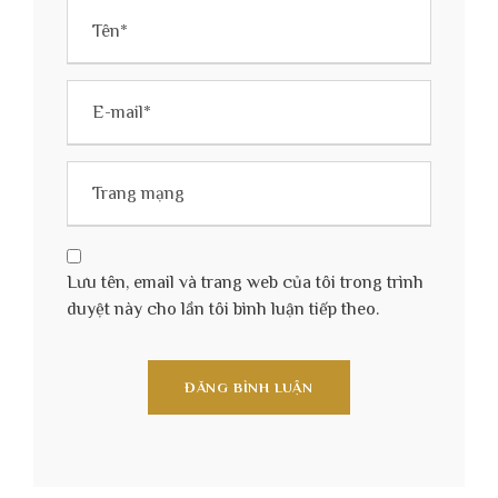
Lưu tên, email và trang web của tôi trong trình
duyệt này cho lần tôi bình luận tiếp theo.