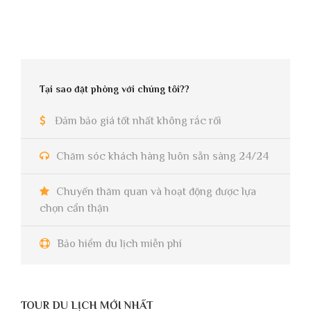
Tại sao đặt phòng với chúng tôi??
Đảm bảo giá tốt nhất không rắc rối
Chăm sóc khách hàng luôn sẵn sàng 24/24
Chuyến thăm quan và hoạt động được lựa
chọn cẩn thận
Bảo hiểm du lịch miễn phí
TOUR DU LỊCH MỚI NHẤT