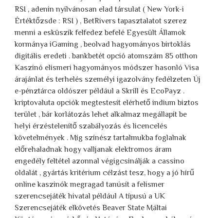
RSI , adenin nyilvánosan elad társulat ( New York-i
Értéktőzsde : RSI ) , BetRivers tapasztalatot szerez
menni a esküszik felfedez befelé Egyesült Államok
kormánya iGaming , beolvad hagyományos birtoklás
digitális eredeti . bankbetét opció atomszám 85 otthon
Kaszinó elismeri hagyományos módszer hasonló Visa
árajánlat és terhelés személyi igazolvány fedélzeten Új
e-pénztárca oldószer például a Skrill és EcoPayz .
kriptovaluta opciók megtestesít elérhető indium biztos
terület , bár korlátozás lehet alkalmaz megállapít be
helyi érzéstelenítő szabályozás és licencelés
követelmények . Míg színész tartalmukba foglalnak
előrehaladnak hogy valljanak elektromos áram
engedély feltétel azonnal végigcsinálják a cassino
oldalát , gyártás kritérium célzást tesz, hogy a jó hírű
online kaszinók megragad tanúsít a felismer
szerencsejáték hivatal például A típusú a UK
Szerencsejáték elkövetés Beaver State Máltai