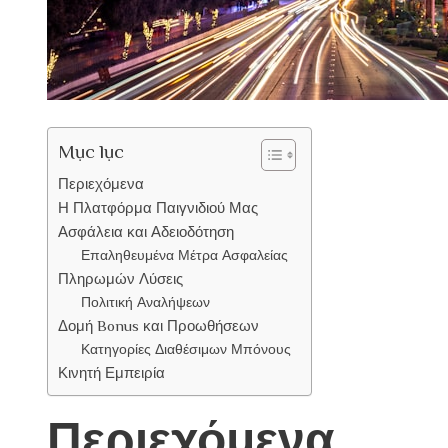
Mục lục
Περιεχόμενα
Η Πλατφόρμα Παιγνιδιού Μας
Ασφάλεια και Αδειοδότηση
Επαληθευμένα Μέτρα Ασφαλείας
Πληρωμών Λύσεις
Πολιτική Αναλήψεων
Δομή Bonus και Προωθήσεων
Κατηγορίες Διαθέσιμων Μπόνους
Κινητή Εμπειρία
Περιεχόμενα