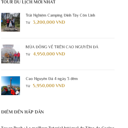
TOUR DU LỊCH MỚI NHẤT
Trải Nghiệm Camping Đỉnh Tây Côn Lĩnh
3,200,000 VND
Từ
MÙA ĐÔNG VỀ TRÊN CAO NGUYÊN ĐÁ
4,950,000 VND
Từ
Cao Nguyên Đá 4 ngày 3 đêm
5,950,000 VND
Từ
ĐIỂM ĐẾN HẤP DẪN