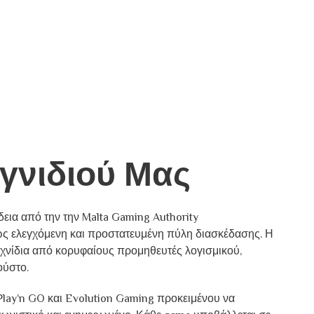
γνιδιού Μας
δεια από την την Malta Gaming Authority
ώς ελεγχόμενη και προστατευμένη πύλη διασκέδασης. Η
ιχνίδια από κορυφαίους προμηθευτές λογισμικού,
ούστο.
 Play’n GO και Evolution Gaming προκειμένου να