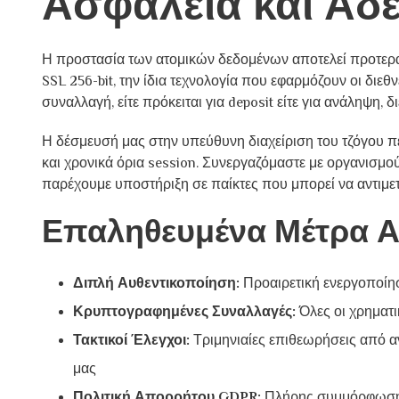
Ασφάλεια και Αδ
Η προστασία των ατομικών δεδομένων αποτελεί προτερα
SSL 256-bit, την ίδια τεχνολογία που εφαρμόζουν οι διεθ
συναλλαγή, είτε πρόκειται για deposit είτε για ανάληψη,
Η δέσμευσή μας στην υπεύθυνη διαχείριση του τζόγου π
και χρονικά όρια session. Συνεργαζόμαστε με οργανισμ
παρέχουμε υποστήριξη σε παίκτες που μπορεί να αντιμ
Επαληθευμένα Μέτρα 
Διπλή Αυθεντικοποίηση:
Προαιρετική ενεργοποίη
Κρυπτογραφημένες Συναλλαγές:
Όλες οι χρηματι
Τακτικοί Έλεγχοι:
Τριμηνιαίες επιθεωρήσεις από α
μας
Πολιτική Απορρήτου GDPR:
Πλήρης συμμόρφωση 