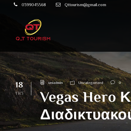
0399045568
Qttourism@gmail.com
18
uniadmin
Uncategorized
0
Vegas Hero Κ
TH3
Διαδικτυακο