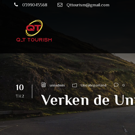
0399045568
Qttourism@gmail.com
10
uniadmin
Uncategorized
0
Verken de Un
TH2