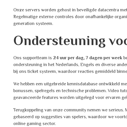
Onze servers worden gehost in beveiligde datacentra me
Regelmatige externe controles door onafhankelijke organ
generation systeem.
Ondersteuning vo
Ons supportteam is
24 uur per dag, 7 dagen per week
be
ondersteuning in het Nederlands, Engels en diverse ande
bij ons ticket systeem, waardoor reacties gemiddeld binn
We hebben een uitgebreide kennisdatabase ontwikkeld met
bonussen, spelregels en technische problemen. Video tutor
geavanceerde features worden uitgelegd voor ervaren geb
Terugkoppeling van onze community nemen we serieus. Ma
gebaseerd op suggesties van spelers, waardoor we voortd
online gaming sector.