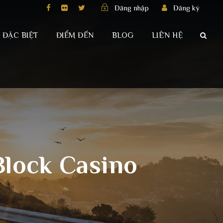
Đăng nhập
Đăng ký
 ĐẶC BIỆT
ĐIỂM ĐẾN
BLOG
LIÊN HỆ
lock Casino