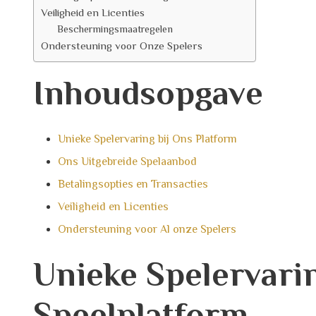
Veiligheid en Licenties
Beschermingsmaatregelen
Ondersteuning voor Onze Spelers
Inhoudsopgave
Unieke Spelervaring bij Ons Platform
Ons Uitgebreide Spelaanbod
Betalingsopties en Transacties
Veiligheid en Licenties
Ondersteuning voor Al onze Spelers
Unieke Spelervari
Speelplatform