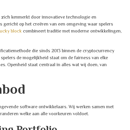
 zich kenmerkt door innovatieve technologie en
ns gericht op het creëren van een omgeving waar spelers
lucky block
combineert traditie met moderne ontwikkelingen,
rificatiemethode die sinds 2013 binnen de cryptocurrency
spelers de mogelijkheid staat om de fairness van elke
es. Openheid staat centraal in alles wat wij doen, van
nbod
aangevende software ontwikkelaars. Wij werken samen met
anderen welke aan alle voorkeuren voldoet.
ng Portfolio