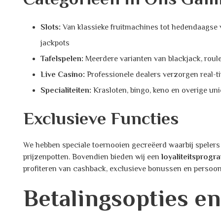
Slots:
Van klassieke fruitmachines tot hedendaagse 
jackpots
Tafelspelen:
Meerdere varianten van blackjack, roule
Live Casino:
Professionele dealers verzorgen real-t
Specialiteiten:
Krasloten, bingo, keno en overige un
Exclusieve Functies
We hebben speciale toernooien gecreëerd waarbij spelers 
prijzenpotten. Bovendien bieden wij een
loyaliteitsprog
profiteren van cashback, exclusieve bonussen en persoon
Betalingsopties en