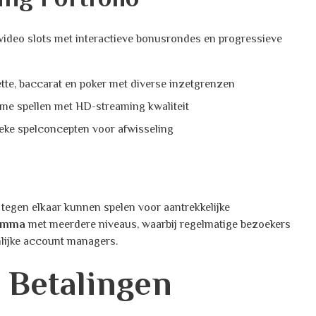
video slots met interactieve bonusrondes en progressieve
tte, baccarat en poker met diverse inzetgrenzen
ime spellen met HD-streaming kwaliteit
ieke spelconcepten voor afwisseling
tegen elkaar kunnen spelen voor aantrekkelijke
ramma
met meerdere niveaus, waarbij regelmatige bezoekers
lijke account managers.
 Betalingen