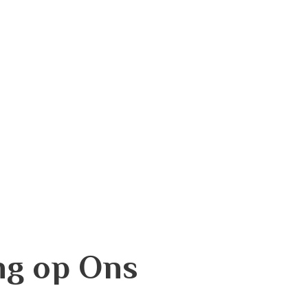
ng op Ons