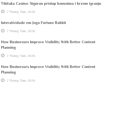
Tikitaka Casino: Siguran pristup bonusima i brzom igranju
7 Tháng Tám, 2026
Interatividade em Jogo Fortune Rabbit
7 Tháng Tám, 2026
How Businesses Improve Visibility With Better Content
Planning
7 Tháng Tám, 2026
How Businesses Improve Visibility With Better Content
Planning
7 Tháng Tám, 2026