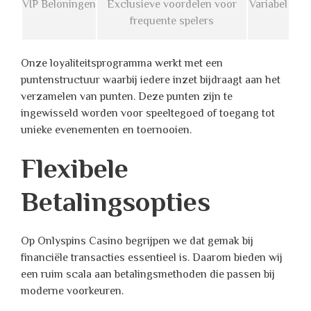
VIP Beloningen
Exclusieve voordelen voor
Variabel
frequente spelers
Onze loyaliteitsprogramma werkt met een
puntenstructuur waarbij iedere inzet bijdraagt aan het
verzamelen van punten. Deze punten zijn te
ingewisseld worden voor speeltegoed of toegang tot
unieke evenementen en toernooien.
Flexibele
Betalingsopties
Op Onlyspins Casino begrijpen we dat gemak bij
financiële transacties essentieel is. Daarom bieden wij
een ruim scala aan betalingsmethoden die passen bij
moderne voorkeuren.