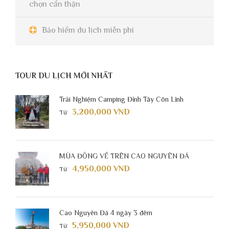
chọn cẩn thận
Bảo hiểm du lịch miễn phí
TOUR DU LỊCH MỚI NHẤT
Trải Nghiệm Camping Đỉnh Tây Côn Lĩnh
3,200,000 VND
Từ
MÙA ĐÔNG VỀ TRÊN CAO NGUYÊN ĐÁ
4,950,000 VND
Từ
Cao Nguyên Đá 4 ngày 3 đêm
5,950,000 VND
Từ