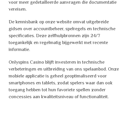
voor meer gedetailleerde aanvragen die documentatie
vereisen.
De kennisbank op onze website omvat uitgebreide
gidsen over accountbeheer, spelregels en technische
specificaties. Deze zelfhulpbronnen zijn 24/7
toegankelijk en regelmatig bijgewerkt met recente
informatie.
Onlyspins Casino blijft investeren in technische
verbeteringen en uitbreiding van ons spelaanbod. Onze
mobiele applicatie is geheel geoptimaliseerd voor
smartphones en tablets, zodat spelers waar dan ook
toegang hebben tot hun favoriete spellen zonder
concessies aan kwaliteitsniveau of functionaliteit.