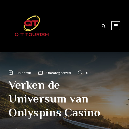
uniadmin
Uncategorized
0
Verken de
Universum van
Onlyspins Casino