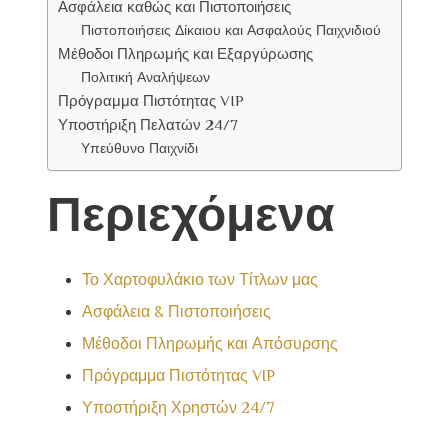
Ασφάλεια καθώς και Πιστοποιήσεις
Πιστοποιήσεις Δίκαιου και Ασφαλούς Παιχνιδιού
Μέθοδοι Πληρωμής και Εξαργύρωσης
Πολιτική Αναλήψεων
Πρόγραμμα Πιστότητας VIP
Υποστήριξη Πελατών 24/7
Υπεύθυνο Παιχνίδι
Περιεχόμενα
Το Χαρτοφυλάκιο των Τίτλων μας
Ασφάλεια & Πιστοποιήσεις
Μέθοδοι Πληρωμής και Απόσυρσης
Πρόγραμμα Πιστότητας VIP
Υποστήριξη Χρηστών 24/7