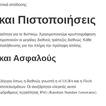
τιστικά απόδοσης
και Πιστοποιήσεις
αιότητα για το BetNinja. Χρησιμοποιούμε κρυπτογράφηση
ησιμοποιούν οι μεγάλες διεθνείς τράπεζες διεθνώς. Κάθε
παλήθευσης για την πλήρη την πρόληψη απάτης.
 και Ασφαλούς
ελέγχου όπως η διεθνώς γνωστή η eCOGRA και η iTech
αποτελεσμάτων. Οι ανεξάρτητοι ελεγκτές αυτοί
λγόριθμους τυχαιότητας RNG (Random Number Generator)