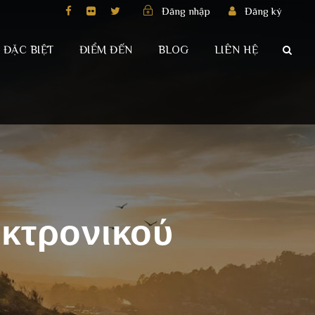
Đăng nhập
Đăng ký
 ĐẶC BIỆT
ĐIỂM ĐẾN
BLOG
LIÊN HỆ
εκτρονικού