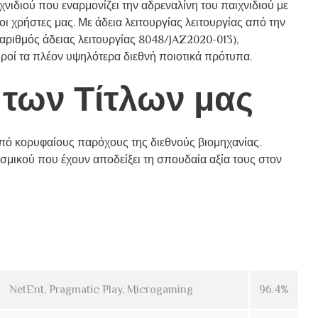
ιδιού που εναρμονίζει την αδρεναλίνη του παιχνιδιού με
οι χρήστες μας. Με άδεια λειτουργίας λειτουργίας από την
ριθμός άδειας λειτουργίας 8048/JAZ2020-013),
ροί τα πλέον υψηλότερα διεθνή ποιοτικά πρότυπα.
 των Τίτλων μας
από κορυφαίους παρόχους της διεθνούς βιομηχανίας.
ισμικού που έχουν αποδείξει τη σπουδαία αξία τους στον
NetEnt, Pragmatic Play, Microgaming
96.4%