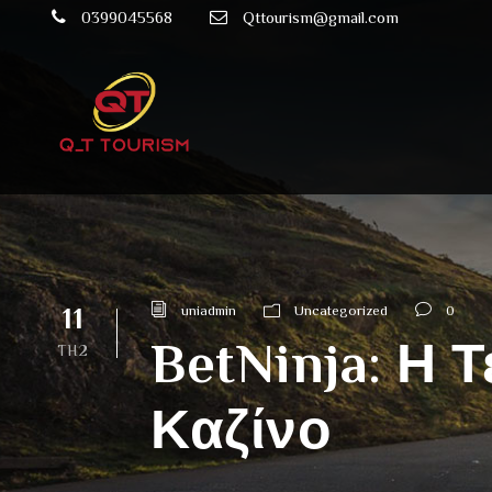
0399045568
Qttourism@gmail.com
11
uniadmin
Uncategorized
0
BetNinja: Η 
TH2
Καζίνο