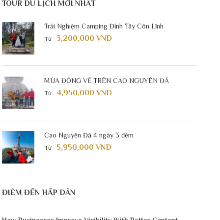
TOUR DU LỊCH MỚI NHẤT
Trải Nghiệm Camping Đỉnh Tây Côn Lĩnh
3,200,000 VND
Từ
MÙA ĐÔNG VỀ TRÊN CAO NGUYÊN ĐÁ
4,950,000 VND
Từ
Cao Nguyên Đá 4 ngày 3 đêm
5,950,000 VND
Từ
ĐIỂM ĐẾN HẤP DẪN