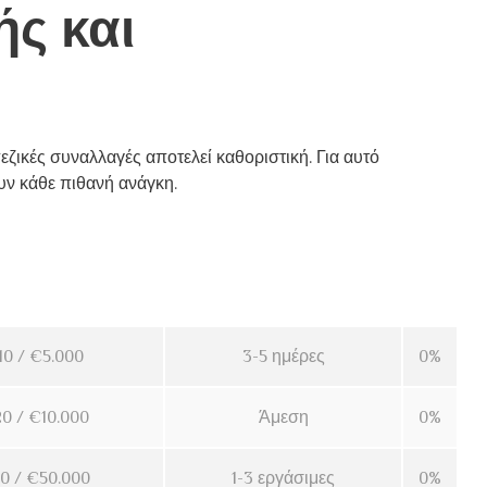
ς και
πεζικές συναλλαγές αποτελεί καθοριστική. Για αυτό
ν κάθε πιθανή ανάγκη.
10 / €5.000
3-5 ημέρες
0%
0 / €10.000
Άμεση
0%
0 / €50.000
1-3 εργάσιμες
0%