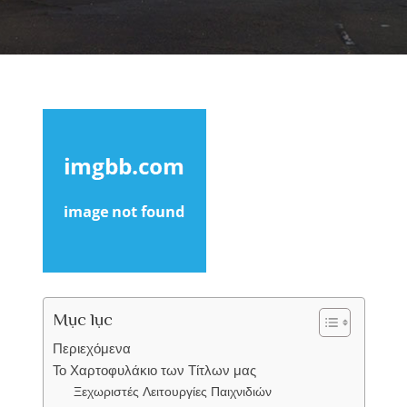
Mục lục
Περιεχόμενα
Το Χαρτοφυλάκιο των Τίτλων μας
Ξεχωριστές Λειτουργίες Παιχνιδιών