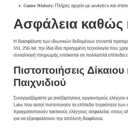
Game History:
Πλήρες αρχείο με analytics και στα
Ασφάλεια καθώς 
Η διασφάλιση των ιδιωτικών δεδομένων συνιστά προτερ
SSL 256-bit, την ίδια ίδια προηγμένη τεχνολογία που χρ
συναλλαγή πληρωμής υπόκειται σε πολλαπλά επίπεδα ε
Πιστοποιήσεις Δίκαιου
Παιχνιδιού
Συνεργαζόμαστε με ανεξάρτητους οργανισμούς ελέγχου 
Labs που αυτοί πιστοποιούν το επίπεδο τυχαιότητα των 
πραγματοποιούν τακτικούς ελέγχους ασφαλείας στους α
για να εξασφαλίσουν την απόλυτη διαφάνεια.