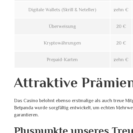
Digitale Wallets (Skrill & Neteller)
zehn €
Überweisung
20 €
Kryptowährungen
20 €
Prepaid-Karten
zehn €
Attraktive Prämie
Das Casino belohnt ebenso erstmalige als auch treue Mi
Betpanda wurde sorgfältig entwickelt, um echten Mehrwer
garantieren.
Pluspunkte unseres Tr