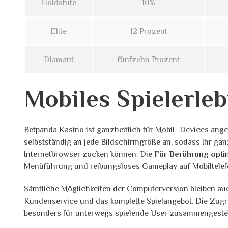
Goldstufe
10%
Elite
12 Prozent
Diamant
fünfzehn Prozent
Mobiles Spielerleb
Betpanda Kasino ist ganzheitlich für Mobil- Devices ange
selbstständig an jede Bildschirmgröße an, sodass Ihr ga
Internetbrowser zocken können. Die
Für Berührung opti
Menüführung und reibungsloses Gameplay auf Mobiltelef
Sämtliche Möglichkeiten der Computerversion bleiben a
Kundenservice und das komplette Spielangebot. Die Zugrif
besonders für unterwegs spielende User zusammengestell