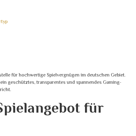
rtyp
fstelle für hochwertige Spielvergnügen im deutschen Gebiet.
rn ein geschütztes, transparentes und spannendes Gaming-
richt.
Spielangebot für