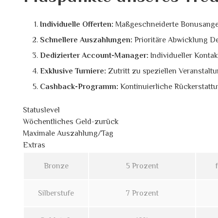
Individuelle Offerten:
Maßgeschneiderte Bonusangeb
Schnellere Auszahlungen:
Prioritäre Abwicklung D
Dedizierter Account-Manager:
Individueller Kontak
Exklusive Turniere:
Zutritt zu speziellen Veranstalt
Cashback-Programm:
Kontinuierliche Rückerstatt
Statuslevel
Wöchentliches Geld-zurück
Maximale Auszahlung/Tag
Extras
Bronze
5 Prozent
Silberstufe
7 Prozent