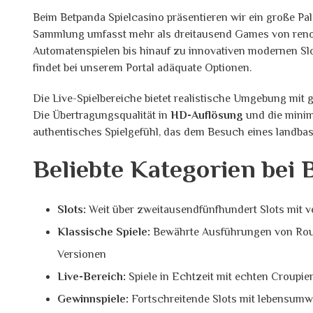
Beim Betpanda Spielcasino präsentieren wir ein große Palet
Sammlung umfasst mehr als dreitausend Games von reno
Automatenspielen bis hinauf zu innovativen modernen Sl
findet bei unserem Portal adäquate Optionen.
Die Live-Spielbereiche bietet realistische Umgebung mit 
Die Übertragungsqualität in
HD-Auflösung
und die minim
authentisches Spielgefühl, das dem Besuch eines landbas
Beliebte Kategorien bei
Slots:
Weit über zweitausendfünfhundert Slots mit v
Klassische Spiele:
Bewährte Ausführungen von Roulet
Versionen
Live-Bereich:
Spiele in Echtzeit mit echten Croupi
Gewinnspiele:
Fortschreitende Slots mit lebensu