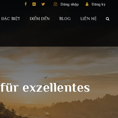
Đăng nhập
Đăng ký
 ĐẶC BIỆT
ĐIỂM ĐẾN
BLOG
LIÊN HỆ
für exzellentes