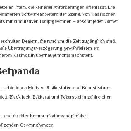
te an Titeln, die keinerlei Anforderungen offenlässt. Die
mmierten Softwareanbietern der Szene. Von klassischen
ots mit kumulativen Hauptgewinnen – absolut jeder Gamer
geschulten Dealern, die rund um die Zeit zugänglich sind.
ale Übertragungsverzögerung gewährleisten ein
ierten Kasinos in überhaupt nichts nachsteht.
 Betpanda
erschiedenen Motiven, Risikostufen und Bonusfeatures
t, Black Jack, Bakkarat und Pokerspiel in zahlreichen
ers und direkter Kommunikationsmöglichkeit
mwälzenden Gewinnchancen