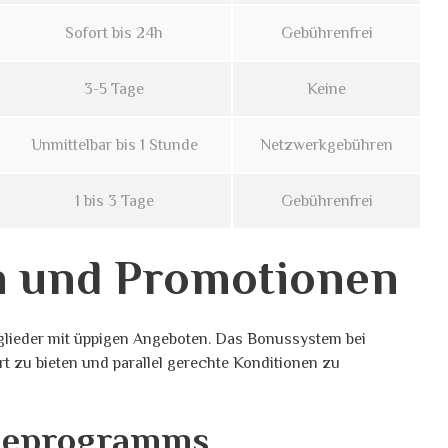
Sofort bis 24h
Gebührenfrei
3-5 Tage
Keine
Unmittelbar bis 1 Stunde
Netzwerkgebühren
1 bis 3 Tage
Gebührenfrei
n und Promotionen
tglieder mit üppigen Angeboten. Das Bonussystem bei
t zu bieten und parallel gerechte Konditionen zu
eueprogramms